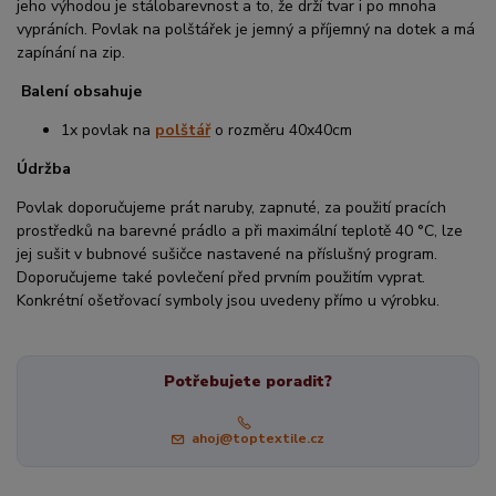
jeho výhodou je stálobarevnost a to, že drží tvar i po mnoha
vypráních. Povlak na polštářek je jemný a příjemný na dotek a má
zapínání na zip.
Balení obsahuje
1x povlak na
polštář
o rozměru 40x40cm
Údržba
Povlak doporučujeme prát naruby, zapnuté, za použití pracích
prostředků na barevné prádlo a při maximální teplotě 40 °C, lze
jej sušit v bubnové sušičce nastavené na příslušný program.
Doporučujeme také povlečení před prvním použitím vyprat.
Konkrétní ošetřovací symboly jsou uvedeny přímo u výrobku.
Potřebujete poradit?
ahoj@toptextile.cz