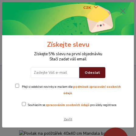
CZK
0
0 Kč
Získejte slevu
Menu
Získejte 5% slevu na první objednávku
Stačí zadat váš email
Odeslat
Povlak na polštářek 40x40 cm Mandala barevná
Přeji si odebírat novinky e-mailem dle
podmínek zpracování osobních
Povlak na polštářek 40x40 cm
údajů
.
Mandala barevná
Souhlasím se
zpracováním osobních údajů
pro účely registrace.
Novinka
TOP produkt
Zavřít