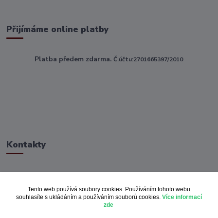
Přijímáme online platby
Platba předem zdarma.
Č.účtu:2701665397/2010
Kontakty
ahoj@toptextile.cz
Tento web používá soubory cookies. Používáním tohoto webu
souhlasíte s ukládáním a používáním souborů cookies.
Více informací
zde