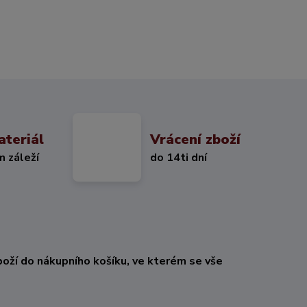
ateriál
Vrácení zboží
m záleží
do 14ti dní
oží do nákupního košíku, ve kterém se vše