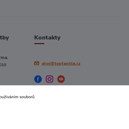
tby
Kontakty
rma.
ahoj@toptextile.cz
010
používáním souborů