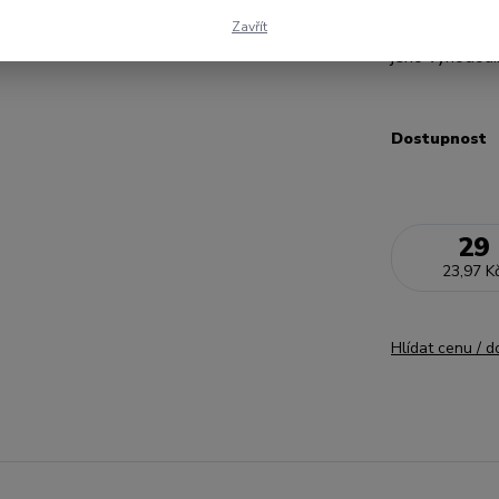
ze 100% bavlny
59 Kč
povlečení z ní 
Zavřít
jeho výhodou.
Dostupnost
29
23,97 K
Hlídat cenu / 