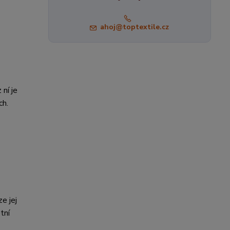
ahoj@toptextile.cz
 ní je
ch.
e jej
tní