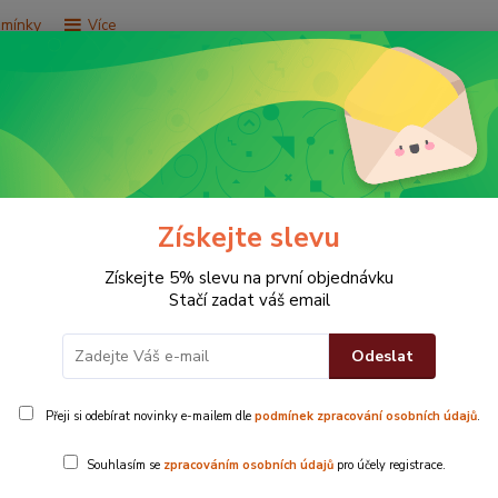
dmínky
Více
Hledat
e za 9,9 Kč
Vše za 29,9 Kč
Vše za 79,9 Kč
Získejte slevu
Získejte 5% slevu na první objednávku
Stačí zadat váš email
y fialové
Odeslat
Přeji si odebírat novinky e-mailem dle
podmínek zpracování osobních údajů
.
Povlak na pol
Souhlasím se
zpracováním osobních údajů
pro účely registrace.
dekoraci tak 
- 51 %