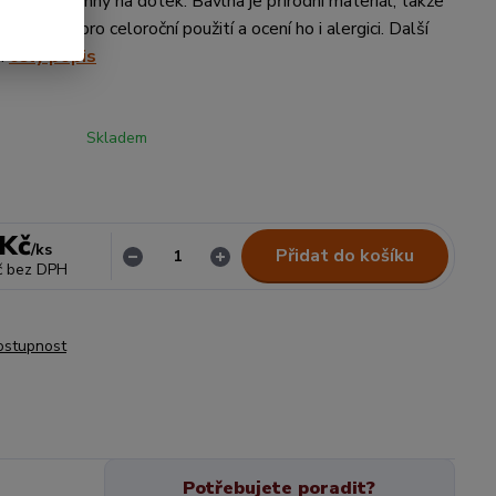
, je příjemný na dotek. Bavlna je přírodní materiál, takže
je vhodné pro celoroční použití a ocení ho i alergici. Další
..
celý popis
Skladem
 Kč
/
ks
Přidat do košíku
č
bez DPH
dostupnost
Potřebujete poradit?