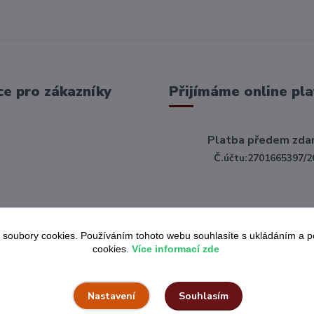
e pro zákazníky
Přijímáme online pla
Platba předem zda
Č.účtu:2701665397/2
 soubory cookies. Používáním tohoto webu souhlasíte s ukládáním a 
cookies.
Více informací zde
Souhlasím
Nastavení