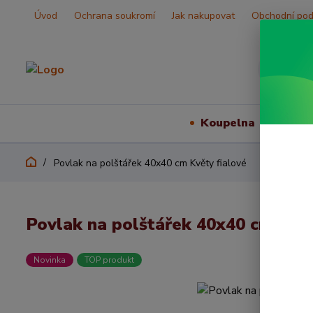
Úvod
Ochrana soukromí
Jak nakupovat
Obchodní po
Koupelna
Vš
Povlak na polštářek 40x40 cm Květy fialové
Povlak na polštářek 40x40 cm Květ
Novinka
TOP produkt