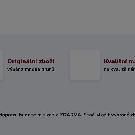
Originální zboží
Kvalitní m
výběr z mnoha druhů
na kvalitě ná
KČ
dopravu budete mít zcela ZDARMA. Stačí vložit vybrané zb