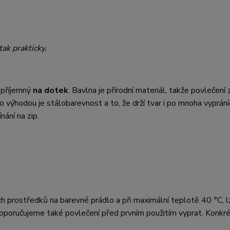
tak prakticky.
 příjemný
na dotek
. Bavlna je přírodní materiál, takže povlečení z
eho výhodou je stálobarevnost a to, že drží tvar i po mnoha vyprání
ání na zip.
ch prostředků na barevné prádlo a při maximální teplotě 40 °C, lz
oporučujeme také povlečení před prvním použitím vyprat. Konkré