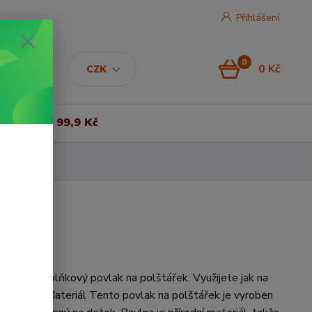
Přihlášení
0
0 Kč
CZK
Vše za 99,9 Kč
štářek Doplňkový povlak na polštářek. Využijete jak na
prakticky. Materiál Tento povlak na polštářek je vyroben