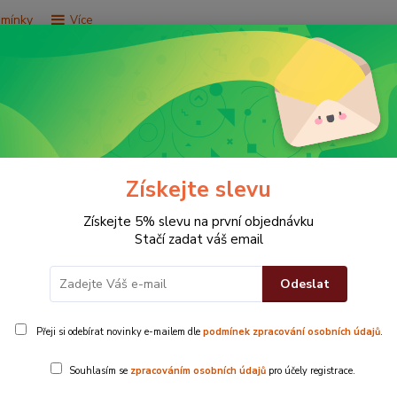
dmínky
Více
Hledat
e za 9,9 Kč
Vše za 29,9 Kč
Vše za 79,9 Kč
Získejte slevu
Získejte 5% slevu na první objednávku
Stačí zadat váš email
Odeslat
e zelené
Přeji si odebírat novinky e-mailem dle
podmínek zpracování osobních údajů
.
Povlak na pol
Souhlasím se
zpracováním osobních údajů
pro účely registrace.
dekoraci tak 