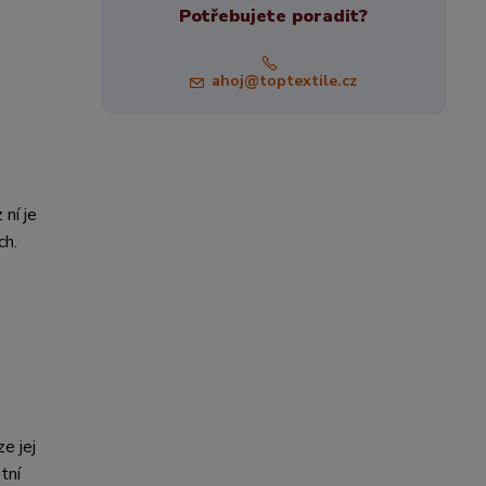
Potřebujete poradit?
ahoj@toptextile.cz
 ní je
ch.
e jej
tní