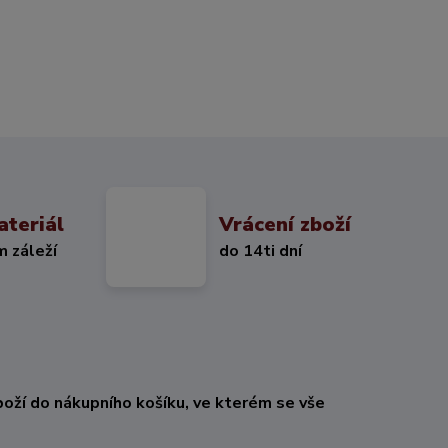
ateriál
Vrácení zboží
m záleží
do 14ti dní
oží do nákupního košíku, ve kterém se vše