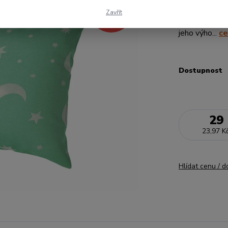
- 51 %
ze 100% bavlny
Zavřít
59 Kč
povlečení z ní 
jeho výho...
ce
Dostupnost
29
23,97 K
Hlídat cenu / 