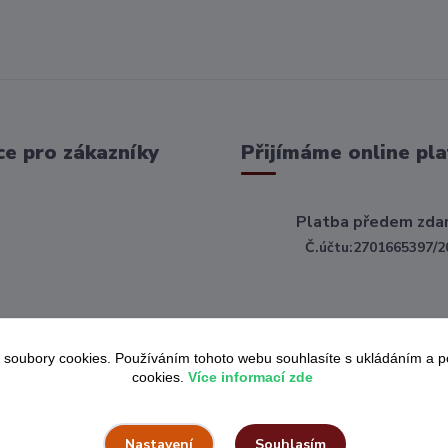
e pro zákazníky
Přijímáme online pla
Platba předem zda
Č.účtu:2701665397/2
 soubory cookies. Používáním tohoto webu souhlasíte s ukládáním a 
cookies.
Více informací zde
Souhlasím
Nastavení