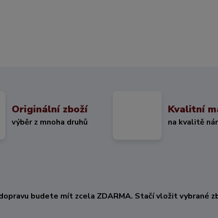
Originální zboží
Kvalitní m
výběr z mnoha druhů
na kvalitě ná
KČ
dopravu budete mít zcela ZDARMA. Stačí vložit vybrané zb