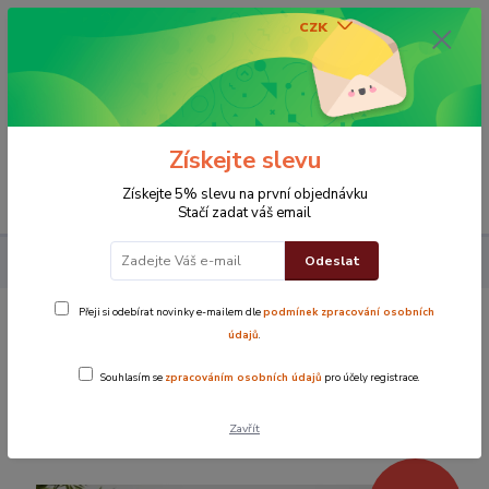
CZK
0
0 Kč
Získejte slevu
Menu
Získejte 5% slevu na první objednávku
Stačí zadat váš email
Odeslat
Povlak na polštářek 40x40 cm Ramira modrá
Přeji si odebírat novinky e-mailem dle
podmínek zpracování osobních
Povlak na polštářek 40x40 cm Ramira
údajů
.
modrá
Souhlasím se
zpracováním osobních údajů
pro účely registrace.
Novinka
TOP produkt
Zavřít