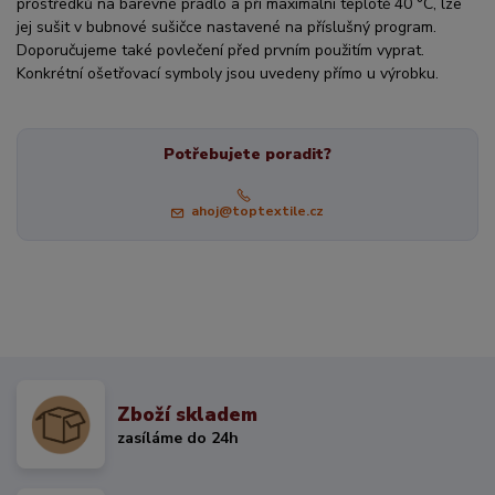
prostředků na barevné prádlo a při maximální teplotě 40 °C, lze
jej sušit v bubnové sušičce nastavené na příslušný program.
Doporučujeme také povlečení před prvním použitím vyprat.
Konkrétní ošetřovací symboly jsou uvedeny přímo u výrobku.
Potřebujete poradit?
ahoj@toptextile.cz
Zboží skladem
zasíláme do 24h