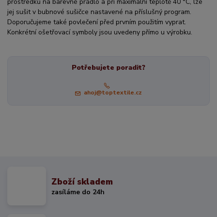
prostředků na barevné prádlo a při maximální teplotě 40 °C, lze
jej sušit v bubnové sušičce nastavené na příslušný program.
Doporučujeme také povlečení před prvním použitím vyprat.
Konkrétní ošetřovací symboly jsou uvedeny přímo u výrobku.
Potřebujete poradit?
ahoj@toptextile.cz
Zboží skladem
zasíláme do 24h