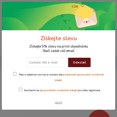
CZK
0
0 Kč
Získejte slevu
Menu
Získejte 5% slevu na první objednávku
Stačí zadat váš email
Odeslat
Povlak na polštářek 40x40 cm Šipky červené
Přeji si odebírat novinky e-mailem dle
podmínek zpracování osobních
Povlak na polštářek 40x40 cm Šipky
údajů
.
červené
Souhlasím se
zpracováním osobních údajů
pro účely registrace.
Novinka
TOP produkt
Zavřít