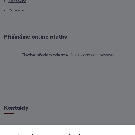
Kontakty
Doprava
Přijímáme online platby
Platba předem zdarma.
Č.účtu:2701665397/2010
Kontakty
ahoj@toptextile.cz