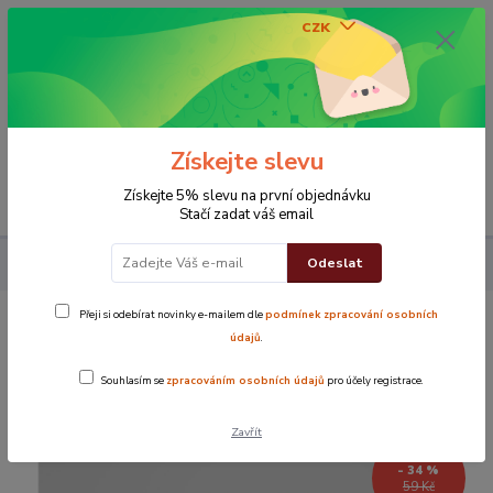
CZK
0
0 Kč
Získejte slevu
Menu
Získejte 5% slevu na první objednávku
Stačí zadat váš email
Odeslat
Ručník Ekonom 50x90 cm žlutý
Přeji si odebírat novinky e-mailem dle
podmínek zpracování osobních
Ručník Ekonom 50x90 cm žlutý
údajů
.
Souhlasím se
zpracováním osobních údajů
pro účely registrace.
Novinka
TOP produkt
Zavřít
- 34 %
59 Kč