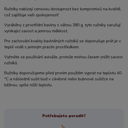
Ručníky nabízejí cenovou dostupnost bez kompromisů na kvalitě,
což zajišťuje vaši spokojenost!
Vyráběny z prvotřídní bavlny s váhou 380 g, tyto ručníky zaručují
vynikající savost a jemnou měkkost.
Pro zachování kvality bavlněných ručníků se doporučuje prát je v
teplé vodě s jemným pracím prostředkem.
Vyhněte se používání aviváže, protože mohou časem snížit savost
ručníků.
Ručníky doporučujeme před prvním použitím vyprat na teplotu 40
°C a následně sušit buď v závěsné nebo bubnové sušičce na
běžnou, spíše nižší teplotu.
Potřebujete poradit?