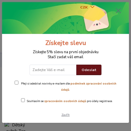
CZK
0
0 Kč
Získejte slevu
Menu
Získejte 5% slevu na první objednávku
Stačí zadat váš email
Koupelna
Dětský ručník Top šedý 30x50 cm
Odeslat
Dětský ručník Top šedý 30x50 cm
Přeji si odebírat novinky e-mailem dle
podmínek zpracování osobních
údajů
.
TOP produkt
Souhlasím se
zpracováním osobních údajů
pro účely registrace.
Zavřít