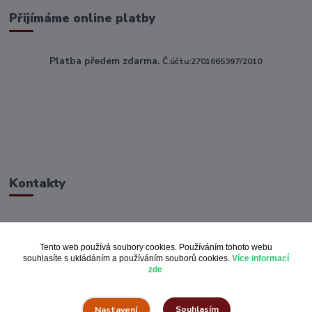
Přijímáme online platby
Platba předem zdarma.
Č.účtu:2701665397/2010
Kontakty
ahoj@toptextile.cz
Tento web používá soubory cookies. Používáním tohoto webu
souhlasíte s ukládáním a používáním souborů cookies.
Více informací
zde
Souhlasím
Nastavení