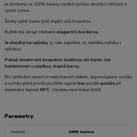
je vyrobený ze 100% bavlny, vyniká rychlou absorbcí vlkhosti a
rychle schne.
Široký výběr barev jistě doplní vaši koupelnu.
Ručník má okraje zdobené
elegantní bordurou.
Je vhodný na výšivky,
ty vám zajistíme viz nabídka ručníky s
výšivkou.
Pokud chcete mít koupelnu sladěnou do barev, lze
kombinovat s osuškou stejné barvy.
Pro optimální savost a nadýchanost vláken, doporučujeme osušky
a ručníky před prvním použitím vyprat
bez
použití
aviváže
při
maximální teplotě
60°C
. Výrobky není třeba žehlit.
Parametry
materiál
100% bavlna