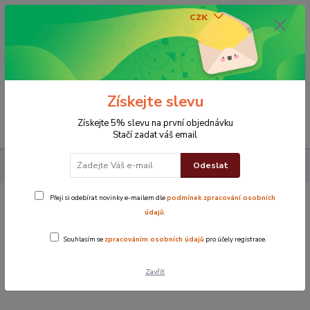
CZK
0
0 Kč
Získejte slevu
Menu
Získejte 5% slevu na první objednávku
Stačí zadat váš email
Odeslat
Koupelna
Ručníky
Ručnik Top
Ručník Top světle šedý
Přeji si odebírat novinky e-mailem dle
podmínek zpracování osobních
Ručník Top světle šedý
údajů
.
Souhlasím se
zpracováním osobních údajů
pro účely registrace.
Novinka
Zavřít