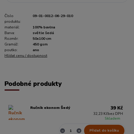
Číslo
09-01-0012-06-29-010
produktu:
materiál:
100% bavlna
Barva:
světle šedá
Rozměr:
50x100 cm
Gramáž:
450 gsm
poutko:
ano
Hlídat cenu / dostupnost
Podobné produkty
39 Kč
Ručník ekonom Šedý
32,23 Kč
bez DPH
Skladem
Přidat do košíku