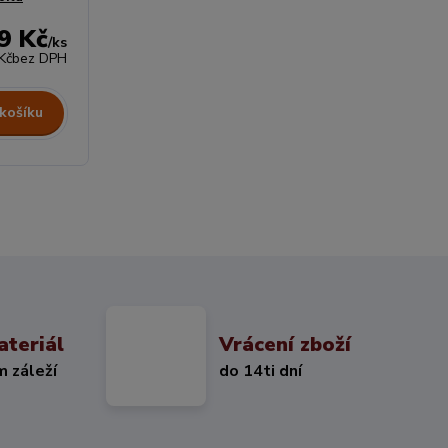
9 Kč
/
ks
Kč
bez DPH
 košíku
ateriál
Vrácení zboží
m záleží
do 14ti dní