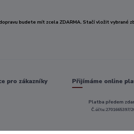
KČ
dopravu budete mít zcela ZDARMA. Stačí vložit vybrané zb
e pro zákazníky
Přijímáme online pla
Platba předem zda
Č.účtu:2701665397/2