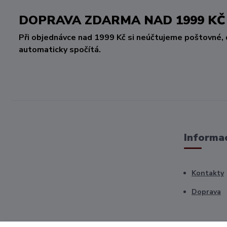
DOPRAVA ZDARMA NAD 1999 
Při objednávce nad 1999 Kč si neúčtujeme poštovné, 
automaticky spočítá.
Informac
Kontakty
Doprava