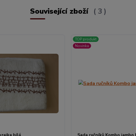
Související zboží
3
TOP produkt
Novinka
zaika bílá
Sada ručníků Kombo jambo 