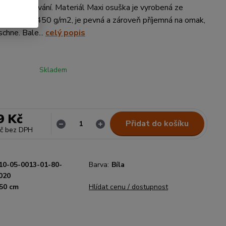
 i na opalování. Materiál Maxi osuška je vyrobená ze
 gramáži 450 g/m2, je pevná a zároveň příjemná na omak,
schne. Bale...
celý popis
Skladem
9 Kč
Přidat do košíku
č
bez DPH
10-05-0013-01-80-
Barva:
Bíla
020
50 cm
Hlídat cenu / dostupnost