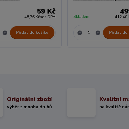
59 Kč
49
Skladem
48,76 Kč
bez DPH
412,40 
Přidat do košíku
Přidat do
Originální zboží
Kvalitní m
výběr z mnoha druhů
na kvalitě ná