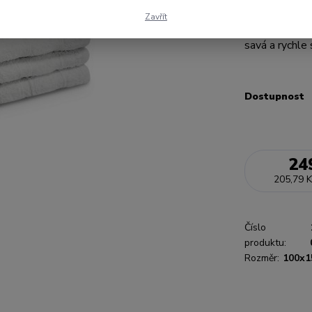
můžete použít
Zavřít
100% bavlny o
savá a rychle 
Dostupnost
24
205,79 K
Číslo
produktu:
Rozměr:
100x1