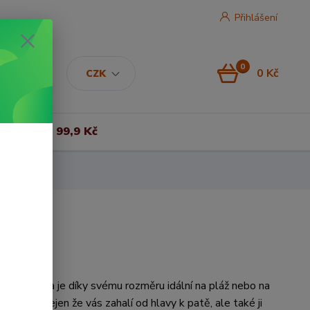
Přihlášení
0
0 Kč
CZK
Vše za 99,9 Kč
axi osuška je díky svému rozměru idální na pláž nebo na
llness. Nejen že vás zahalí od hlavy k patě, ale také ji