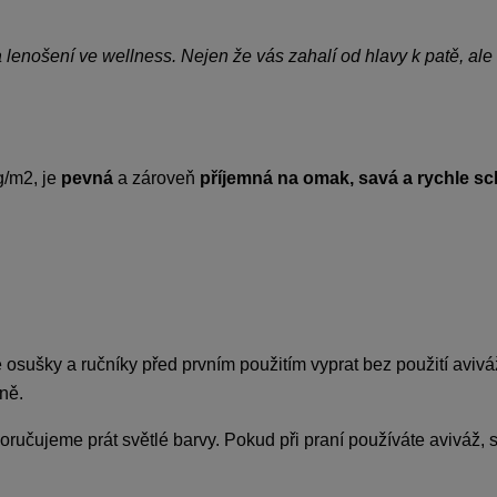
lenošení ve wellness. Nejen že vás zahalí od hlavy k patě, ale t
g/m2, je
pevná
a zároveň
příjemná na omak, savá a rychle sc
osušky a ručníky před prvním použitím vyprat bez použití avivá
ně.
oručujeme prát světlé barvy. Pokud při praní používáte aviváž, 