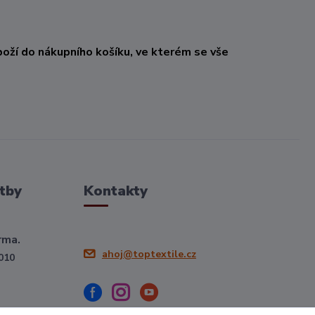
oží do nákupního košíku, ve kterém se vše
tby
Kontakty
rma.
ahoj@toptextile.cz
010