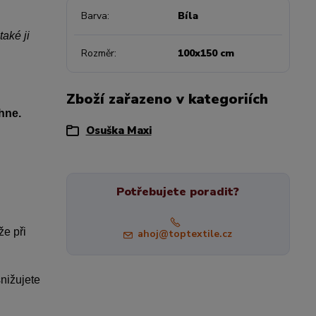
Barva
Bíla
aké ji
Rozměr
100x150 cm
Zboží zařazeno v kategoriích
hne.
Osuška Maxi
Potřebujete poradit?
že při
ahoj@toptextile.cz
snižujete