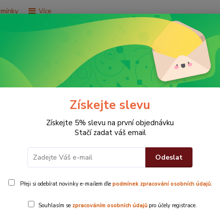
dmínky
Více
Hledat
e za 9,9 Kč
Vše za 29,9 Kč
Vše za 79,9 Kč
Získejte slevu
x150 cm bílá
Získejte 5% slevu na první objednávku
Stačí zadat váš email
Odeslat
Přeji si odebírat novinky e-mailem dle
podmínek zpracování osobních údajů
.
Maxi osuška M
Souhlasím se
zpracováním osobních údajů
pro účely registrace.
lenošení ve we