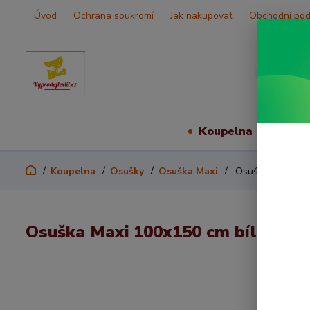
Úvod
Ochrana soukromí
Jak nakupovat
Obchodní po
Koupelna
Vš
Koupelna
Osušky
Osuška Maxi
Osuška Maxi 100
Osuška Maxi 100x150 cm bílá