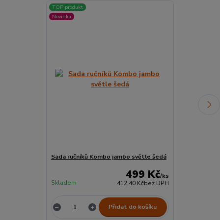
TOP produkt
Novinka
Sada ručníků Kombo jambo světle šedá
Ručník ekono
499 Kč
/
ks
Skladem
Skladem
412,40 Kč
bez DPH
Přidat do košíku