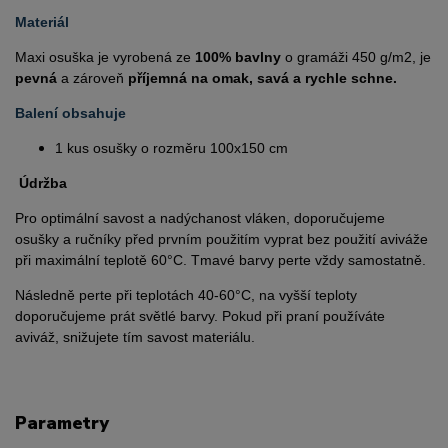
Materiál
Maxi osuška je vyrobená ze
100% bavlny
o gramáži 450 g/m2, je
pevná
a zároveň
příjemná na omak, savá a rychle schne.
Balení obsahuje
1 kus osušky o rozměru 100x150 cm
Údržba
Pro optimální savost a nadýchanost vláken, doporučujeme
osušky a ručníky před prvním použitím vyprat bez použití aviváže
při maximální teplotě 60°C. Tmavé barvy perte vždy samostatně.
Následně perte při teplotách 40-60°C, na vyšší teploty
doporučujeme prát světlé barvy. Pokud při praní používáte
aviváž, snižujete tím savost materiálu.
Parametry