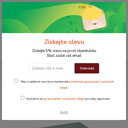
CZK
0
0 Kč
Získejte slevu
Menu
Získejte 5% slevu na první objednávku
Stačí zadat váš email
Odeslat
Koupelna
Osušky
Osuška Maxi
Osuška Maxi 100x150 cm
šedá
Přeji si odebírat novinky e-mailem dle
podmínek zpracování osobních
údajů
.
Osuška Maxi 100x150 cm šedá
Souhlasím se
zpracováním osobních údajů
pro účely registrace.
Zavřít