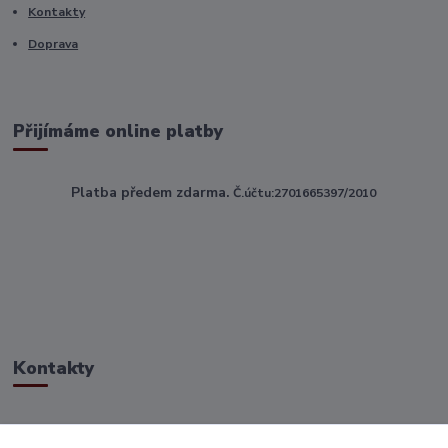
Kontakty
Doprava
Přijímáme online platby
Platba předem zdarma.
Č.účtu:2701665397/2010
Kontakty
ahoj@toptextile.cz