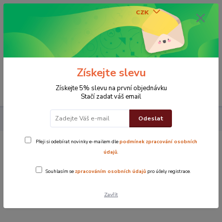
CZK
0
0 Kč
Získejte slevu
Menu
Získejte 5% slevu na první objednávku
Stačí zadat váš email
Odeslat
Koupelna
Sada ručníků Kombo jambo tmavě šedá
Přeji si odebírat novinky e-mailem dle
podmínek zpracování osobních
Sada ručníků Kombo jambo tmavě šedá
údajů
.
Souhlasím se
zpracováním osobních údajů
pro účely registrace.
Novinka
TOP produkt
Zavřít