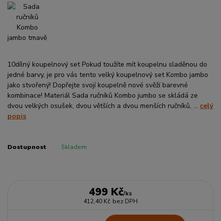
10dílný koupelnový set Pokud toužíte mít koupelnu sladěnou do
jedné barvy, je pro vás tento velký koupelnový set Kombo jambo
jako stvořený! Dopřejte svojí koupelně nové svěží barevné
kombinace! Materiál Sada ručníků Kombo jumbo se skládá ze
dvou velkých osušek, dvou větších a dvou menších ručníků, ...
celý
popis
Dostupnost
Skladem
499 Kč
/
ks
412,40 Kč
bez DPH