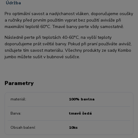
Údržba
Pro optimální savost a nadýchanost vláken, doporučujeme osušky
a ručníky před prvním použitím vyprat bez použití aviváže při
maximální teplotě 60°C. Tmavé barvy perte vždy samostatně.
Následně perte při teplotách 40-60°C, na vyšší teploty
doporučujeme prát světlé barvy. Pokud při praní používáte aviváž,
snižujete tím savost materiálu. Všechny produkty ze sady Kombo
jumbo můžete sušit v bubnové sušičce.
Parametry
materiál
100% bavlna
Barva
tmavě šedá
Obsah balení
10ks