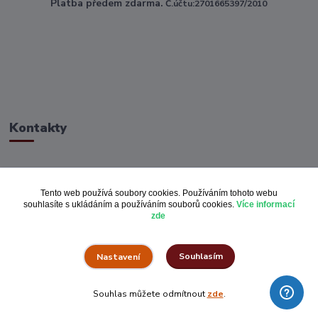
Platba předem zdarma.
Č.účtu:2701665397/2010
Kontakty
ahoj@toptextile.cz
Tento web používá soubory cookies. Používáním tohoto webu
souhlasíte s ukládáním a používáním souborů cookies.
Více informací
zde
Souhlasím
Nastavení
Vše za pulku.cz
Souhlas můžete odmítnout
zde
.
Vytvořeno na
Eshop-rychle.cz