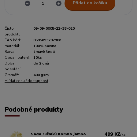
Přidat do košíku
Číslo
09-09-0005-22-38-020
produktu:
EAN kód:
8595693202906
materiál:
100% bavlna
Barva:
tmavě šedá
Obsah balení:
10ks
Doba
do 2 dnů
odeslání:
Gramáž:
400 gsm
Hlídat cenu / dostupnost
Podobné produkty
499 Kč
Sada ručníků Kombo jambo
/
ks