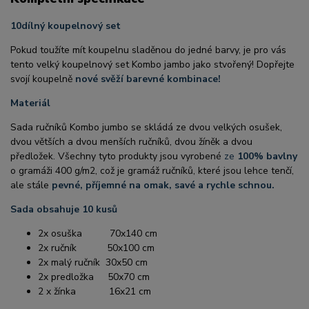
10dílný koupelnový set
Pokud toužíte mít koupelnu sladěnou do jedné barvy, je pro vás
tento velký koupelnový set Kombo jambo jako stvořený! Dopřejte
svojí koupelně
nové svěží barevné kombinace!
Materiál
Sada ručníků Kombo jumbo se skládá ze dvou velkých osušek,
dvou větších a dvou menších ručníků, dvou žíněk a dvou
předložek. Všechny tyto produkty jsou vyrobené
ze
100% bavlny
o gramáži 400 g/m2, což je gramáž ručníků, které jsou lehce tenčí,
ale stále
pevné, příjemné na omak, savé a rychle schnou.
Sada obsahuje 10 kusů
2x osuška 70x140 cm
2x ručník 50x100 cm
2x malý ručník 30x50 cm
2x predložka 50x70 cm
2 x žínka 16x21 cm