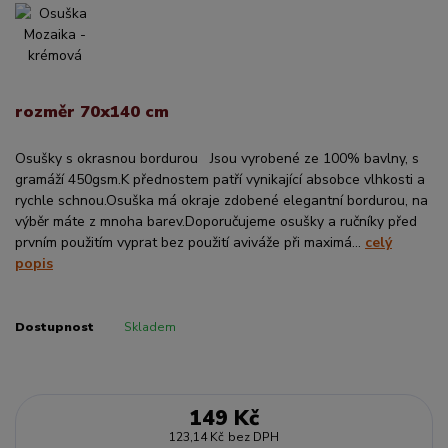
rozměr 70x140 cm
Osušky s okrasnou bordurou Jsou vyrobené ze 100% bavlny, s
gramáží 450gsm.K přednostem patří vynikající absobce vlhkosti a
rychle schnou.Osuška má okraje zdobené elegantní bordurou, na
výběr máte z mnoha barev.Doporučujeme osušky a ručníky před
prvním použitím vyprat bez použití aviváže při maximá...
celý
popis
Dostupnost
Skladem
149 Kč
123,14 Kč
bez DPH