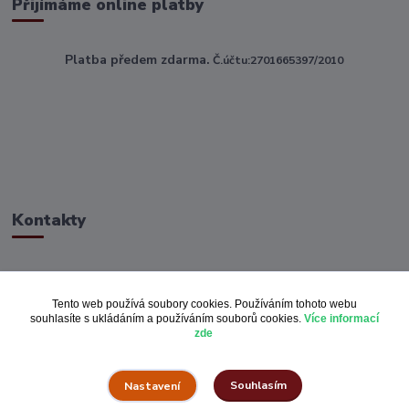
Přijímáme online platby
Platba předem zdarma.
Č.účtu:2701665397/2010
Kontakty
ahoj@toptextile.cz
Tento web používá soubory cookies. Používáním tohoto webu
souhlasíte s ukládáním a používáním souborů cookies.
Více informací
zde
Souhlasím
Nastavení