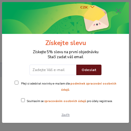
CZK
0
0 Kč
Získejte slevu
Menu
Získejte 5% slevu na první objednávku
Stačí zadat váš email
Odeslat
Koupelna
Osušky
Osuška Mozaika - krémová
Přeji si odebírat novinky e-mailem dle
podmínek zpracování osobních
Osuška Mozaika - krémová
údajů
.
Souhlasím se
zpracováním osobních údajů
pro účely registrace.
TOP produkt
Zavřít