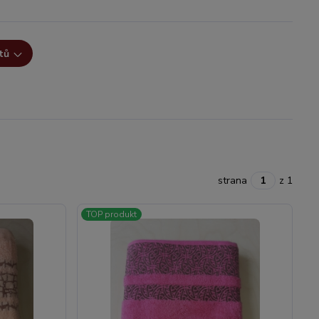
tů
strana
z 1
TOP produkt