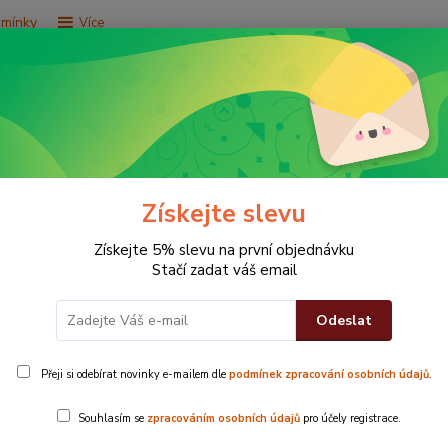
dmínky
Více
Hledat
e za 9,9 Kč
Vše za 29,9 Kč
Vše za 79,9 Kč
Získejte slevu
Získejte 5% slevu na první objednávku
Stačí zadat váš email
Odeslat
a Mix
Přeji si odebírat novinky e-mailem dle
podmínek zpracování osobních údajů
.
Souhlasím se
zpracováním osobních údajů
pro účely registrace.
dávanější