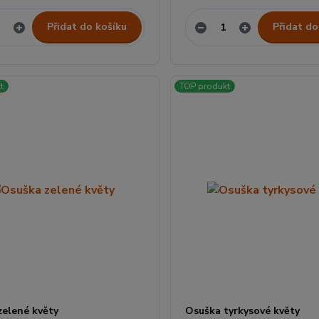
Přidat do košíku
Přidat do
t
TOP produkt
zelené květy
Osuška tyrkysové květy