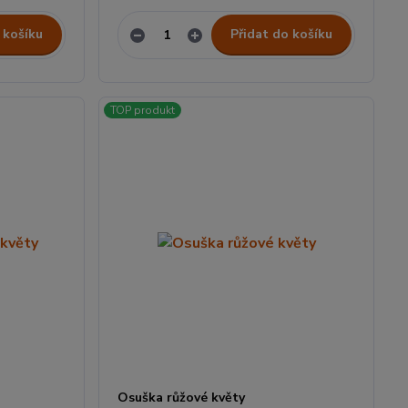
 košíku
Přidat do košíku
TOP produkt
Osuška růžové květy