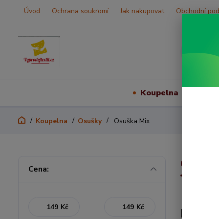
Úvod
Ochrana soukromí
Jak nakupovat
Obchodní po
Koupelna
Vš
Koupelna
Osušky
Osuška Mix
Osušk
Cena:
Kč
Kč
Nejpro