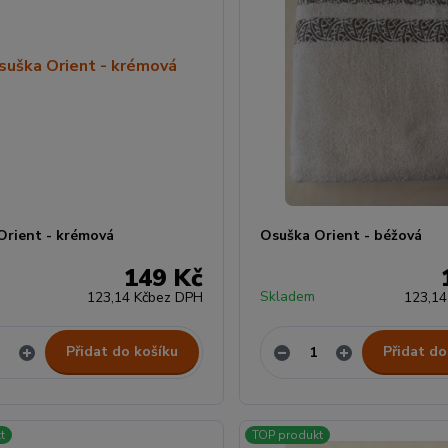
Orient - krémová
Osuška Orient - béžová
149 Kč
Skladem
123,14 Kč
bez DPH
123,14
Přidat do košíku
Přidat do
t
TOP produkt