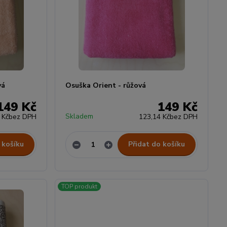
vá
Osuška Orient - růžová
149 Kč
149 Kč
Skladem
 Kč
bez DPH
123,14 Kč
bez DPH
 košíku
Přidat do košíku
TOP produkt