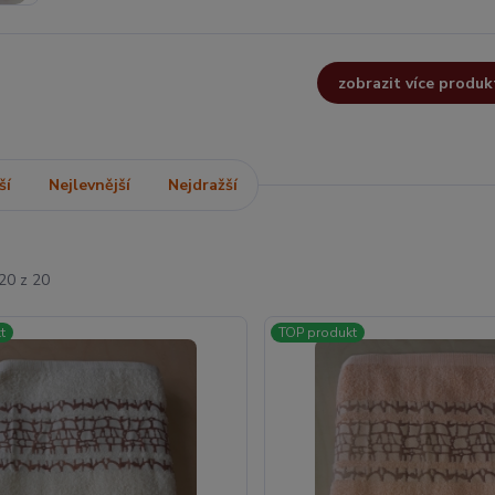
zobrazit více produk
ší
Nejlevnější
Nejdražší
20 z 20
t
TOP produkt