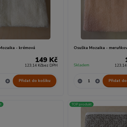
Mozaika - krémová
Osuška Mozaika - meruňko
149 Kč
Skladem
123,14 Kč
bez DPH
123,14
Přidat do košíku
Přidat do
t
TOP produkt