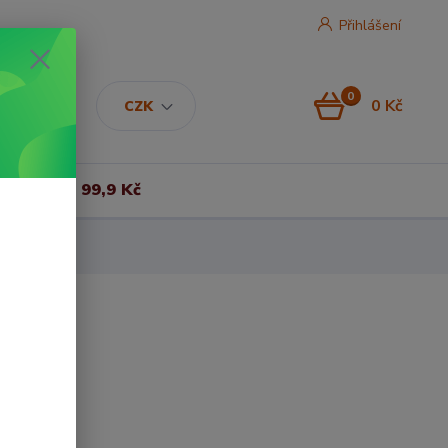
Přihlášení
0
0 Kč
CZK
Vše za 99,9 Kč