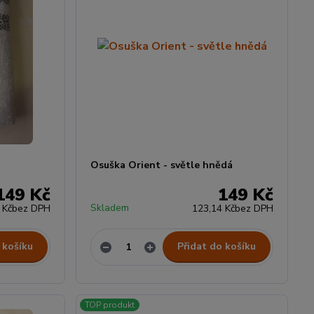
Osuška Orient - světle hnědá
149 Kč
149 Kč
Skladem
 Kč
bez DPH
123,14 Kč
bez DPH
 košíku
Přidat do košíku
TOP produkt