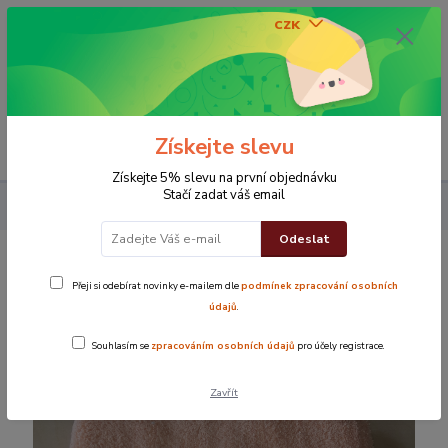
CZK
0
0 Kč
Získejte slevu
Menu
Získejte 5% slevu na první objednávku
Stačí zadat váš email
Koupelna
Osušky
Osuška Mozaika - meruňková
Odeslat
Osuška Mozaika - meruňková
Přeji si odebírat novinky e-mailem dle
podmínek zpracování osobních
údajů
.
TOP produkt
Souhlasím se
zpracováním osobních údajů
pro účely registrace.
Zavřít