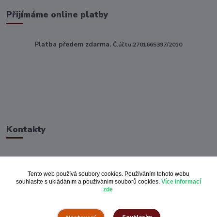
Přijímáme online platby
Platba předem zdarma.
Č.účtu:2701665397/2010
Kontakty
ahoj@toptextile.cz
Tento web používá soubory cookies. Používáním tohoto webu
souhlasíte s ukládáním a používáním souborů cookies.
Více informací
zde