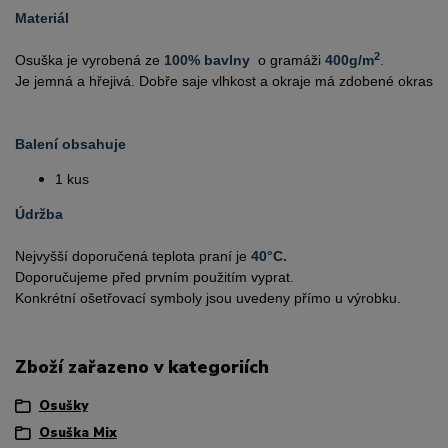
Materiál
2
Osuška je vyrobená ze 
100% bavlny  
o gramáži 
400g/m
.
Je jemná a hřejivá. Dobře saje vlhkost a okraje má zdobené okrasn
Balení obsahuje
1 kus 
Údržba
Nejvyšší doporučená teplota praní je 
40°C.
Doporučujeme před prvním použitím vyprat.
Konkrétní ošetřovací symboly jsou uvedeny přímo u výrobku.
Zboží zařazeno v kategoriích
Osušky
Osuška Mix