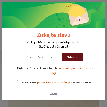
CZK
0
0 Kč
Získejte slevu
Menu
Získejte 5% slevu na první objednávku
Stačí zadat váš email
Odeslat
Koupelna
Osušky
Osuška Orient - hnědá
Přeji si odebírat novinky e-mailem dle
podmínek zpracování osobních
Osuška Orient - hnědá
údajů
.
Souhlasím se
zpracováním osobních údajů
pro účely registrace.
TOP produkt
Zavřít