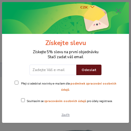
CZK
0
0 Kč
Získejte slevu
Menu
Získejte 5% slevu na první objednávku
Stačí zadat váš email
Odeslat
Koupelna
Osušky
Osuška šedý puntík
Přeji si odebírat novinky e-mailem dle
podmínek zpracování osobních
Osuška šedý puntík
údajů
.
Souhlasím se
zpracováním osobních údajů
pro účely registrace.
TOP produkt
Zavřít