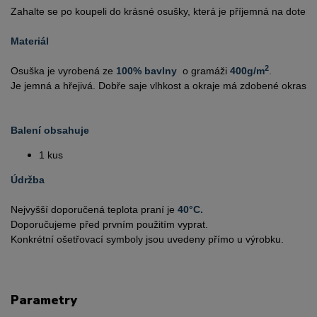
Zahalte se po koupeli do krásné osušky, která je příjemná na dotek.
Materiál
2
Osuška je vyrobená ze 
100% bavlny  
o gramáži 
400g/m
.
Je jemná a hřejivá. Dobře saje vlhkost a okraje má zdobené okrasn
Balení obsahuje
1 kus 
Údržba
Nejvyšší doporučená teplota praní je 
40°C.
Doporučujeme před prvním použitím vyprat.
Konkrétní ošetřovací symboly jsou uvedeny přímo u výrobku.
Parametry