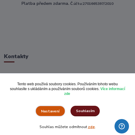
Platba předem zdarma.
Č.účtu:2701665397/2010
Kontakty
ahoj@toptextile.cz
Tento web používá soubory cookies. Používáním tohoto webu
souhlasíte s ukládáním a používáním souborů cookies.
Více informací
zde
Souhlasím
Nastavení
Vše za pulku.cz
Souhlas můžete odmítnout
zde
.
Vytvořeno na
Eshop-rychle.cz