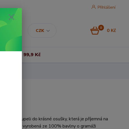
Přihlášení
0
0 Kč
CZK
Vše za 99,9 Kč
 se po koupeli do krásné osušky, která je příjemná na
álOsuška je vyrobená ze 100% bavlny o gramáži