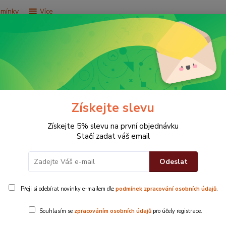
dmínky
Více
Hledat
e za 9,9 Kč
Vše za 29,9 Kč
Vše za 79,9 Kč
Získejte slevu
Získejte 5% slevu na první objednávku
Stačí zadat váš email
Odeslat
Přeji si odebírat novinky e-mailem dle
podmínek zpracování osobních údajů
.
OsuškaZahalte
Souhlasím se
zpracováním osobních údajů
pro účely registrace.
dotek.Materi