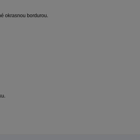
né okrasnou bordurou.
ku.