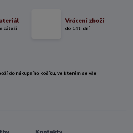
ateriál
Vrácení zboží
m záleží
do 14ti dní
oží do nákupního košíku, ve kterém se vše
tby
Kontakty