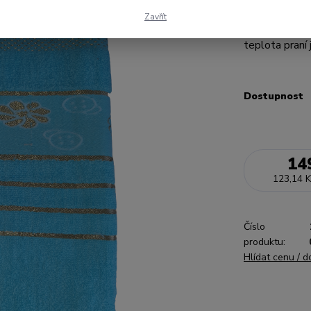
400g/m2.Je je
Zavřít
okrasnou bor
teplota praní
Dostupnost
14
123,14 K
Číslo
produktu:
Hlídat cenu / 