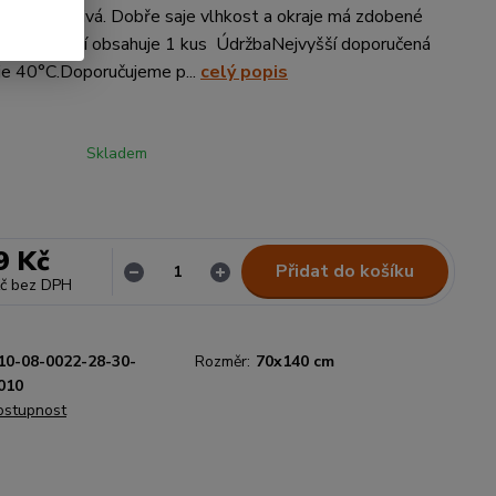
mná a hřejivá. Dobře saje vlhkost a okraje má zdobené
durou.Balení obsahuje 1 kus ÚdržbaNejvyšší doporučená
 je 40°C.Doporučujeme p...
celý popis
Skladem
9 Kč
Přidat do košíku
č
bez DPH
10-08-0022-28-30-
Rozměr:
70x140 cm
010
dostupnost