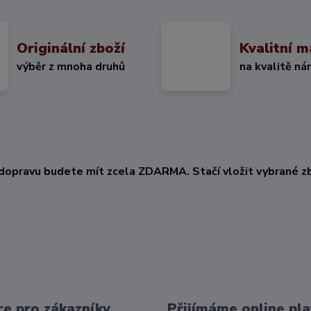
Originální zboží
Kvalitní m
výběr z mnoha druhů
na kvalitě ná
KČ
dopravu budete mít zcela ZDARMA. Stačí vložit vybrané zb
e pro zákazníky
Přijímáme online pla