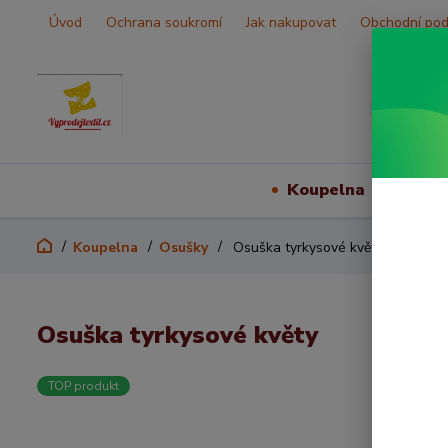
Úvod
Ochrana soukromí
Jak nakupovat
Obchodní po
Koupelna
Vš
Koupelna
Osušky
Osuška tyrkysové květy
Osuška tyrkysové květy
TOP produkt