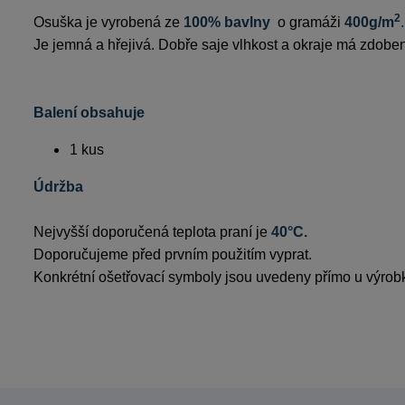
2
Osuška je vyrobená ze 
100% bavlny  
o gramáži 
400g/m
.
Je jemná a hřejivá. Dobře saje vlhkost a okraje má zdobe
Balení obsahuje
1 kus 
Údržba
Nejvyšší doporučená teplota praní je 
40°C.
Doporučujeme před prvním použitím vyprat.
Konkrétní ošetřovací symboly jsou uvedeny přímo u výrob