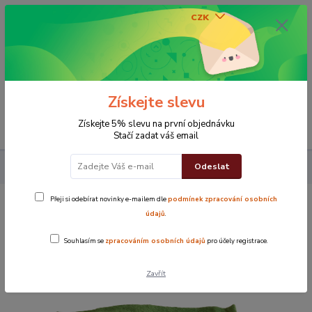
CZK
0
0 Kč
Získejte slevu
Menu
Získejte 5% slevu na první objednávku
Stačí zadat váš email
Odeslat
Koupelna
Osušky
Osuška zelené květinky
Přeji si odebírat novinky e-mailem dle
podmínek zpracování osobních
Osuška zelené květinky
údajů
.
Souhlasím se
zpracováním osobních údajů
pro účely registrace.
Zavřít