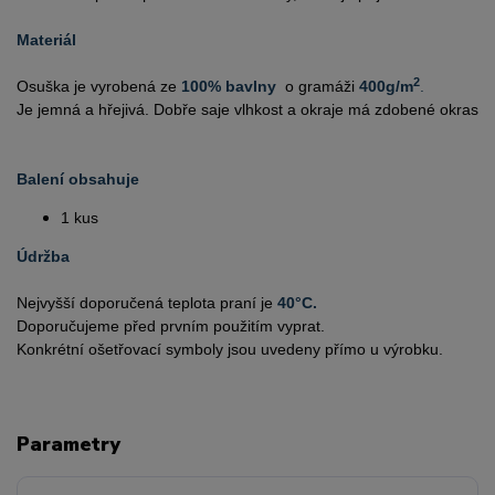
Materiál
2
Osuška je vyrobená ze 
100% bavlny  
o gramáži 
400g/m
.
Je jemná a hřejivá. Dobře saje vlhkost a okraje má zdobené okrasn
Balení obsahuje
1 kus 
Údržba
Nejvyšší doporučená teplota praní je 
40°C.
Doporučujeme před prvním použitím vyprat.
Konkrétní ošetřovací symboly jsou uvedeny přímo u výrobku.
Parametry