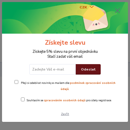
CZK
0
0 Kč
Získejte slevu
Menu
Získejte 5% slevu na první objednávku
Stačí zadat váš email
Odeslat
Koupelna
Osušky
Osuška zelené květy
Přeji si odebírat novinky e-mailem dle
podmínek zpracování osobních
Osuška zelené květy
údajů
.
Souhlasím se
zpracováním osobních údajů
pro účely registrace.
TOP produkt
Zavřít