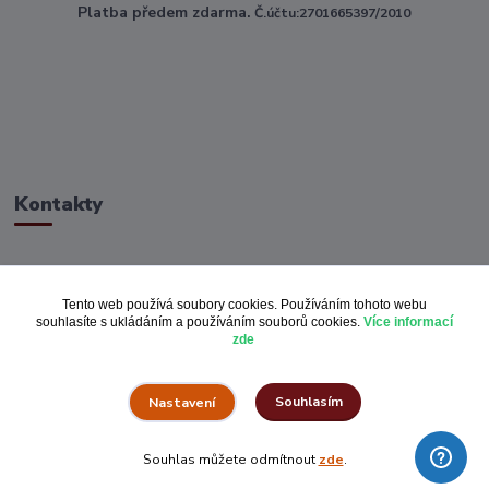
Platba předem zdarma.
Č.účtu:2701665397/2010
Kontakty
ahoj@toptextile.cz
Tento web používá soubory cookies. Používáním tohoto webu
souhlasíte s ukládáním a používáním souborů cookies.
Více informací
zde
Souhlasím
Nastavení
Vše za pulku.cz
Souhlas můžete odmítnout
zde
.
Vytvořeno na
Eshop-rychle.cz