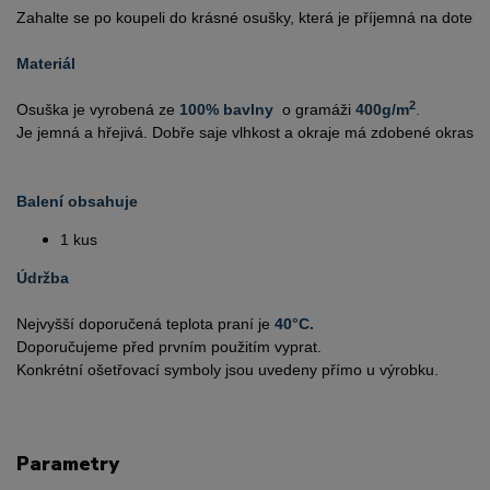
Zahalte se po koupeli do krásné osušky, která je příjemná na dotek.
Materiál
2
Osuška je vyrobená ze 
100% bavlny  
o gramáži 
400g/m
.
Je jemná a hřejivá. Dobře saje vlhkost a okraje má zdobené okrasn
Balení obsahuje
1 kus 
Údržba
Nejvyšší doporučená teplota praní je 
40°C.
Doporučujeme před prvním použitím vyprat.
Konkrétní ošetřovací symboly jsou uvedeny přímo u výrobku.
Parametry