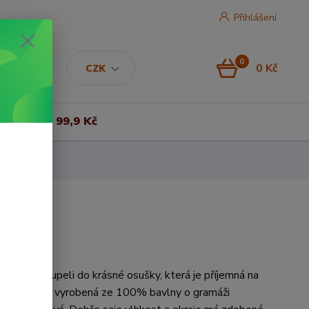
Přihlášení
0
0 Kč
CZK
Vše za 99,9 Kč
 se po koupeli do krásné osušky, která je příjemná na
álOsuška je vyrobená ze 100% bavlny o gramáži