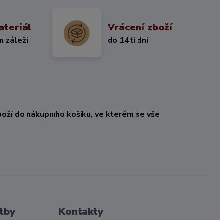
ateriál
Vrácení zboží
m záleží
do 14ti dní
oží do nákupního košíku, ve kterém se vše
tby
Kontakty