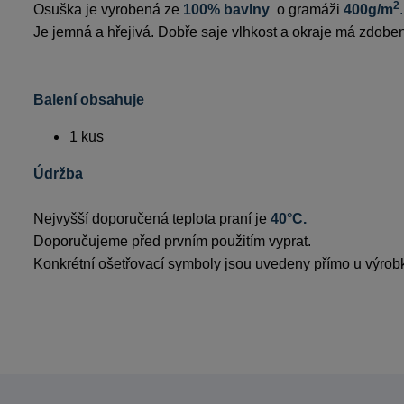
2
Osuška je vyrobená ze 
100% bavlny  
o gramáži 
400g/m
.
Je jemná a hřejivá. Dobře saje vlhkost a okraje má zdobe
Balení obsahuje
1 kus 
Údržba
Nejvyšší doporučená teplota praní je 
40°C.
Doporučujeme před prvním použitím vyprat.
Konkrétní ošetřovací symboly jsou uvedeny přímo u výrob