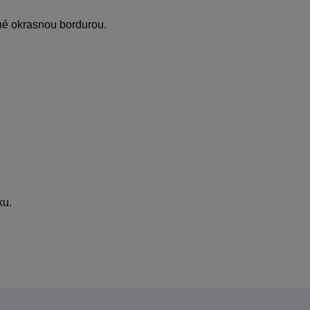
né okrasnou bordurou.
ku.