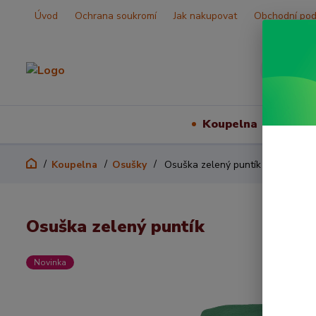
Úvod
Ochrana soukromí
Jak nakupovat
Obchodní po
Koupelna
Vš
Koupelna
Osušky
Osuška zelený puntík
Osuška zelený puntík
Novinka