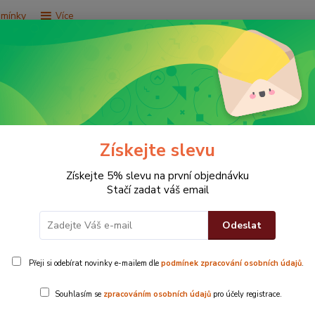
dmínky
Více
Hledat
e za 9,9 Kč
Vše za 29,9 Kč
Vše za 79,9 Kč
Získejte slevu
Získejte 5% slevu na první objednávku
Stačí zadat váš email
Odeslat
Přeji si odebírat novinky e-mailem dle
podmínek zpracování osobních údajů
.
OsuškaZahalte
Souhlasím se
zpracováním osobních údajů
pro účely registrace.
dotek.Materi