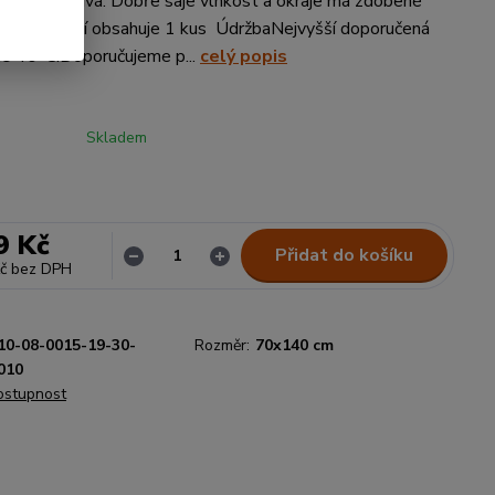
mná a hřejivá. Dobře saje vlhkost a okraje má zdobené
durou.Balení obsahuje 1 kus ÚdržbaNejvyšší doporučená
 je 40°C.Doporučujeme p...
celý popis
Skladem
9 Kč
Přidat do košíku
č
bez DPH
10-08-0015-19-30-
Rozměr:
70x140 cm
010
dostupnost