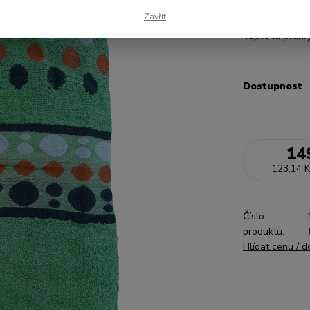
400g/m2.Je je
okrasnou bor
Zavřít
teplota praní
Dostupnost
14
123,14 K
Číslo
produktu:
Hlídat cenu / 