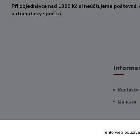
Při objednávce nad 1999 Kč si neúčtujeme poštovné, 
automaticky spočítá.
Informac
Kontakty
Doprava
Tento web používá