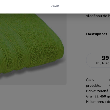
Ručník má okr
Zavřít
vám zajistíme
sladěnou do ba
Dostupnost
99
81,82 Kč
Číslo
produktu:
Barva:
zelená
Gramáž:
450 g
Hlídat cenu / 