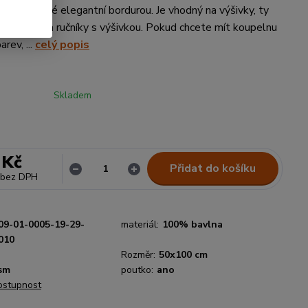
aje zdobené elegantní bordurou. Je vhodný na výšivky, ty
 viz nabídka ručníky s výšivkou. Pokud chcete mít koupelnu
rev, ...
celý popis
Skladem
 Kč
Přidat do košíku
bez DPH
09-01-0005-19-29-
materiál:
100% bavlna
010
Rozměr:
50x100 cm
sm
poutko:
ano
dostupnost