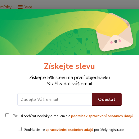
dmínky
Více
Hledat
e za 9,9 Kč
Vše za 29,9 Kč
Vše za 79,9 Kč
Získejte slevu
ý
Získejte 5% slevu na první objednávku
Stačí zadat váš email
Odeslat
Přeji si odebírat novinky e-mailem dle
podmínek zpracování osobních údajů
.
Ručník Top je
Souhlasím se
zpracováním osobních údajů
pro účely registrace.
vlkhosti a ryc