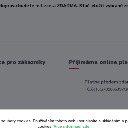
dopravu budete mít zcela ZDARMA. Stačí vložit vybrané zb
e pro zákazníky
Přijímáme online pla
Platba předem zda
Č.účtu:2701665397/2
 soubory cookies. Používáním tohoto webu souhlasíte s ukládáním a 
cookies.
Více informací zde