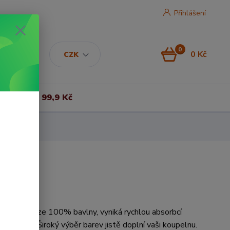
Přihlášení
0
0 Kč
CZK
Vše za 99,9 Kč
 vyrobený ze 100% bavlny, vyniká rychlou absorbcí
hle schne. Široký výběr barev jistě doplní vaši koupelnu.