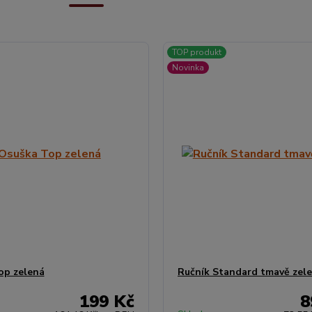
TOP produkt
Novinka
op zelená
Ručník Standard tmavě zel
199 Kč
8