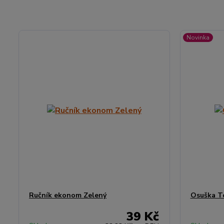
Novinka
Ručník ekonom Zelený
Osuška T
39 Kč