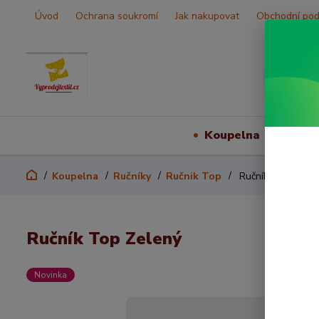
Úvod
Ochrana soukromí
Jak nakupovat
Obchodní po
Koupelna
Vš
Koupelna
Ručníky
Ručnik Top
Ručník Top Zelen
Ručník Top Zelený
Novinka