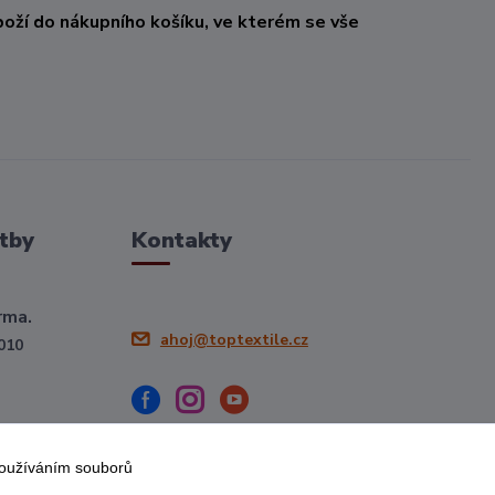
oží do nákupního košíku, ve kterém se vše
tby
Kontakty
rma.
ahoj@toptextile.cz
010
používáním souborů