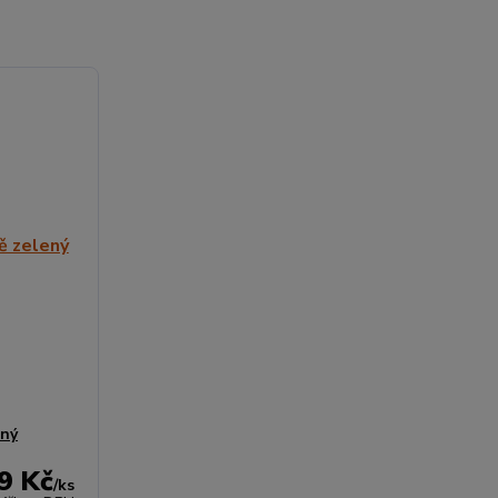
ený
9 Kč
/
ks