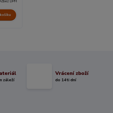
Kč
bez DPH
 košíku
ateriál
Vrácení zboží
m záleží
do 14ti dní