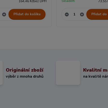
Skladem
164,46 Kč
bez DPH
73,55 
Přidat do košíku
Přidat do
Originální zboží
Kvalitní m
výběr z mnoha druhů
na kvalitě ná
KČ