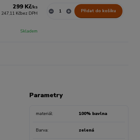
299 Kč
/
ks
Přidat do košíku
247,11 Kč
bez DPH
Skladem
Parametry
materiál
100% bavlna
Barva
zelená