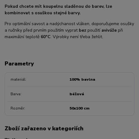
Pokud chcete mít koupelnu sladěnou do barev, lze
kombinovat s osuškou stejné barvy.
Pro optimální savost a nadýchanost vláken, doporučujeme osušky
a ručníky před prvním použitím vyprat
bez
použití
aviváže
při
maximální teplotě
60°C
. Výrobky není třeba žehlit.
Parametry
materiál
100% bavlna
Barva
béžová
Rozměr
50x100 cm
Zboží zařazeno v kategoriích