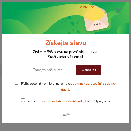
CZK
0
0 Kč
Získejte slevu
Menu
Získejte 5% slevu na první objednávku
Stačí zadat váš email
Odeslat
Koupelna
Ručníky
Ručnik Top
Ručník Top béžový
Přeji si odebírat novinky e-mailem dle
podmínek zpracování osobních
Ručník Top béžový
údajů
.
Souhlasím se
zpracováním osobních údajů
pro účely registrace.
Novinka
Zavřít