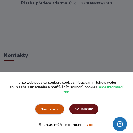
Platba předem zdarma.
Č.účtu:2701665397/2010
Kontakty
ahoj@toptextile.cz
Tento web používá soubory cookies. Používáním tohoto webu
souhlasíte s ukládáním a používáním souborů cookies.
Více informací
zde
Souhlasím
Nastavení
Vše za pulku.cz
Souhlas můžete odmítnout
zde
.
Vytvořeno na
Eshop-rychle.cz