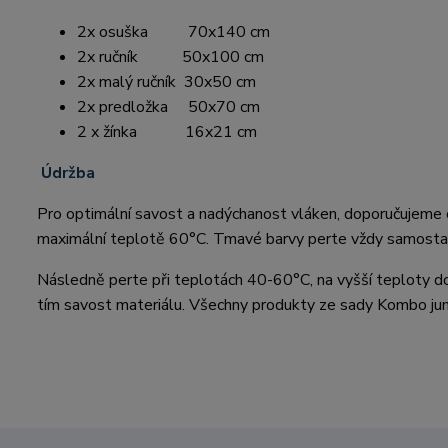
2x osuška 70x140 cm
2x ručník 50x100 cm
2x malý ručník 30x50 cm
2x predložka 50x70 cm
2 x žínka 16x21 cm
Údržba
Pro optimální savost a nadýchanost vláken, doporučujeme os
maximální teplotě 60°C. Tmavé barvy perte vždy samosta
Následně perte při teplotách 40-60°C, na vyšší teploty dop
tím savost materiálu. Všechny produkty ze sady Kombo ju