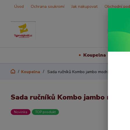
Úvod
Ochrana soukromí
Jak nakupovat
Obchodní po
Koupelna
Vš
Koupelna
Sada ručníků Kombo jambo modrá
Sada ručníků Kombo jambo modrá
Novinka
TOP produkt