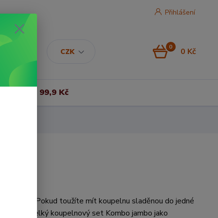
Přihlášení
0
0 Kč
CZK
Vše za 99,9 Kč
lnový set Pokud toužíte mít koupelnu sladěnou do jedné
 vás tento velký koupelnový set Kombo jambo jako