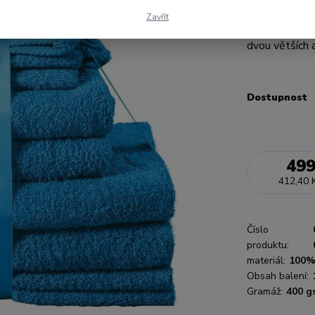
stvořený! Dop
Zavřít
Materiál Sada
dvou větších a
Dostupnost
499
412,40 
Číslo
produktu:
materiál:
100%
Obsah balení:
Gramáž:
400 g