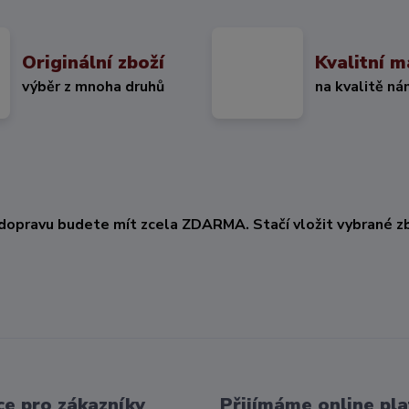
Originální zboží
Kvalitní m
výběr z mnoha druhů
na kvalitě ná
KČ
dopravu budete mít zcela ZDARMA. Stačí vložit vybrané zb
e pro zákazníky
Přijímáme online pla