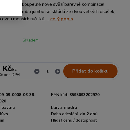
řejte svojí koupelně nové svěží barevné kombinace!
 ručníků Kombo jumbo se skládá ze dvou velkých osušek,
 dvou menších ručníků, ...
celý popis
Skladem
 Kč
/
ks
Přidat do košíku
Kč
bez DPH
09-09-0008-06-38-
EAN kód:
8595693202920
020
 bavlna
Barva:
modrá
10ks
Doba odeslání:
do 2 dnů
sm
Hlídat cenu / dostupnost