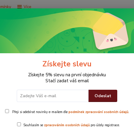
dmínky
Více
Hledat
e za 9,9 Kč
Vše za 29,9 Kč
Vše za 79,9 Kč
Získejte slevu
Získejte 5% slevu na první objednávku
Stačí zadat váš email
Odeslat
Přeji si odebírat novinky e-mailem dle
podmínek zpracování osobních údajů
.
10dílný koupe
Souhlasím se
zpracováním osobních údajů
pro účely registrace.
barvy, je pro