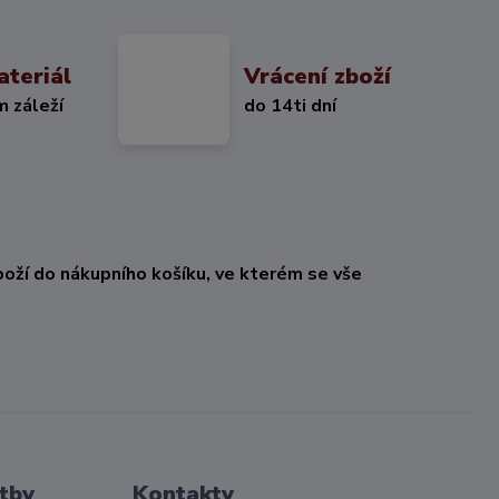
ateriál
Vrácení zboží
m záleží
do 14ti dní
oží do nákupního košíku, ve kterém se vše
tby
Kontakty