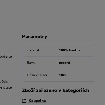
Parametry
materiál
100% bavlna
Dopřejte
Barva
modrá
Obsah balení
10ks
ožek.
le stále
Zboží zařazeno v kategoriích
Koupelna