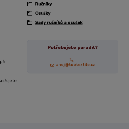
Ručníky
Osušky
Sady ručníků a osušek
Potřebujete poradit?
při
ahoj@toptextile.cz
snižujete