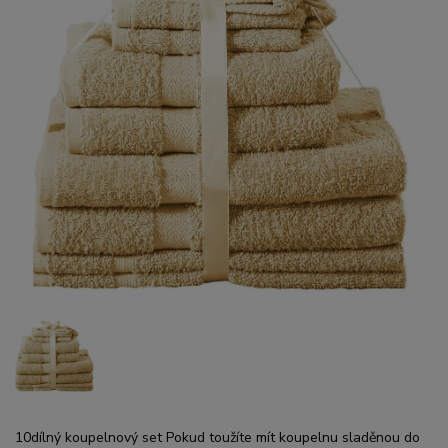
10dílný koupelnový set Pokud toužíte mít koupelnu sladěnou do