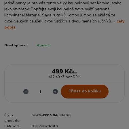
jedné barvy, je pro vás tento velký koupelnový set Kombo jambo
jako stvořený! Dopřejte svojí koupelně nové svěží barevné
kombinace! Materiál Sada ručníků Kombo jumbo se skládá ze
dvou velkých osušek, dvou větších a dvou menších ručníků, ...
celý
popis
Dostupnost
Skladem
499 Kč
/
ks
412,40 Kč
bez DPH
Přidat do košíku
Číslo
09-09-0007-04-38-020
produktu:
EAN kód:
8595693202913