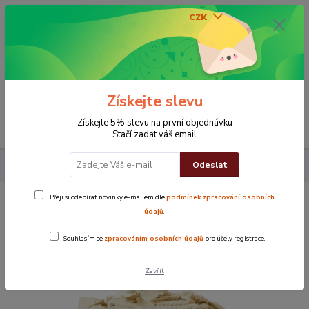
CZK
0
0 Kč
Získejte slevu
Menu
Získejte 5% slevu na první objednávku
Stačí zadat váš email
Odeslat
Koupelna
Sada ručníků Kombo jambo béžová
Přeji si odebírat novinky e-mailem dle
podmínek zpracování osobních
Sada ručníků Kombo jambo béžová
údajů
.
Souhlasím se
zpracováním osobních údajů
pro účely registrace.
Novinka
TOP produkt
Zavřít