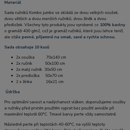
Materiál
Sada ručníků Kombo jumbo se skládá ze dvou velkých osušek,
dvou větších a dvou menších ručníků, dvou žíněk a dvou
předložek. Všechny tyto produkty jsou vyrobené
ze
100% bavlny
o gramáži 400 g/m2, což je gramáž ručníků, které jsou lehce tenčí,
ale stále
pevné, příjemné na omak, savé a rychle schnou.
Sada obsahuje 10 kusů
2x osuška 70x140 cm
2x ručník 50x100 cm
2x malý ručník 30x50 cm
2x predložka 50x70 cm
2 x žínka 16x21 cm
Údržba
Pro optimální savost a nadýchanost vláken, doporučujeme osušky
a ručníky před prvním použitím vyprat bez použití aviváže při
maximální teplotě 60°C. Tmavé barvy perte vždy samostatně.
Následně perte při teplotách 40-60°C, na vyšší teploty