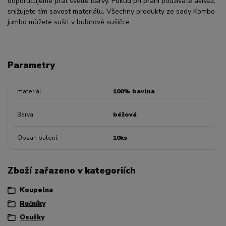
doporučujeme prát světlé barvy. Pokud při praní používáte aviváž,
snižujete tím savost materiálu. Všechny produkty ze sady Kombo
jumbo můžete sušit v bubnové sušičce.
Parametry
materiál
100% bavlna
Barva
béžová
Obsah balení
10ks
Zboží zařazeno v kategoriích
Koupelna
Ručníky
Osušky