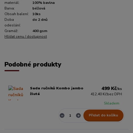
materiál:
100% bavlna
Barva:
béžová
Obsah balení:
10ks
Doba
do 2 dnů
odeslání:
Gramáž:
400 gsm
Hlídat cenu / dostupnost
Podobné produkty
499 Kč
Sada ručníků Kombo jambo
/
ks
žlutá
412,40 Kč
bez DPH
Skladem
Přidat do košíku