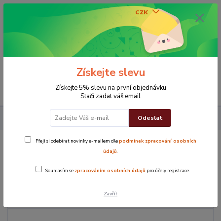
CZK
0
0 Kč
Získejte slevu
Menu
Získejte 5% slevu na první objednávku
Stačí zadat váš email
Odeslat
Koupelna
Ručníky
Ručník Mix
Přeji si odebírat novinky e-mailem dle
podmínek zpracování osobních
Ručník Mix
údajů
.
Souhlasím se
zpracováním osobních údajů
pro účely registrace.
Cena:
Zavřít