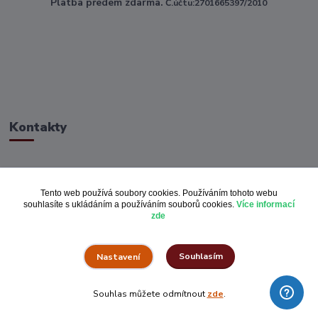
Platba předem zdarma.
Č.účtu:2701665397/2010
Kontakty
ahoj@toptextile.cz
Tento web používá soubory cookies. Používáním tohoto webu
souhlasíte s ukládáním a používáním souborů cookies.
Více informací
zde
Souhlasím
Nastavení
Vše za pulku.cz
Souhlas můžete odmítnout
zde
.
Vytvořeno na
Eshop-rychle.cz