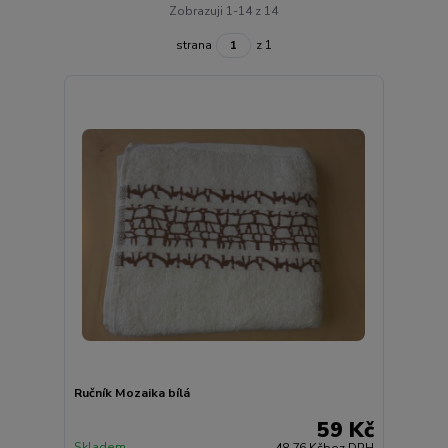
Zobrazuji 1-14 z 14
strana
z 1
Ručník Mozaika bílá
59 Kč
Skladem
48,76 Kč
bez DPH