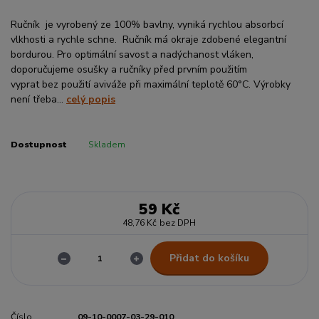
Ručník je vyrobený ze 100% bavlny, vyniká rychlou absorbcí
vlkhosti a rychle schne. Ručník má okraje zdobené elegantní
bordurou. Pro optimální savost a nadýchanost vláken,
doporučujeme osušky a ručníky před prvním použitím
vyprat bez použití aviváže při maximální teplotě 60°C. Výrobky
není třeba...
celý popis
Dostupnost
Skladem
59 Kč
48,76 Kč
bez DPH
Přidat do košíku
Číslo
09-10-0007-03-29-010