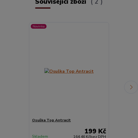
Související zboží
2
Novinka
TOP produkt
Osuška Top Antracit
ŽÍNKA Top Če
199 Kč
Skladem
Skladem
164,46 Kč
bez DPH