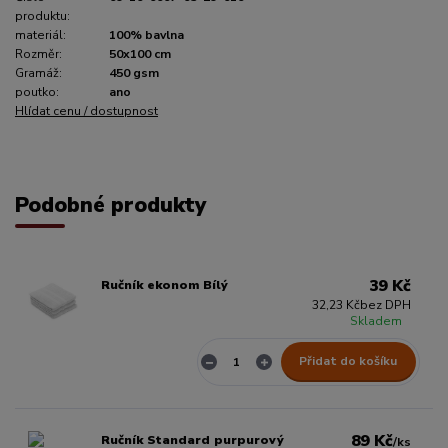
produktu:
materiál:
100% bavlna
Rozměr:
50x100 cm
Gramáž:
450 gsm
poutko:
ano
Hlídat cenu / dostupnost
Podobné produkty
39 Kč
Ručník ekonom Bílý
32,23 Kč
bez DPH
Skladem
Přidat do košíku
89 Kč
Ručník Standard purpurový
/
ks