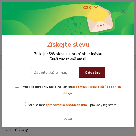
CZK
0
0 Kč
Získejte slevu
Menu
Získejte 5% slevu na první objednávku
Stačí zadat váš email
Koupelna
Ručníky
Ručník Orient žlutý
Odeslat
Ručník Orient žlutý
Přeji si odebírat novinky e-mailem dle
podmínek zpracování osobních
údajů
.
Souhlasím se
zpracováním osobních údajů
pro účely registrace.
Zavřít