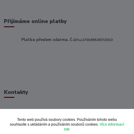
Přijímáme online platby
Platba předem zdarma.
Č.účtu:2701665397/2010
Kontakty
ahoj@toptextile.cz
Tento web používá soubory cookies. Používáním tohoto webu
souhlasíte s ukládáním a používáním souborů cookies.
Více informací
zde