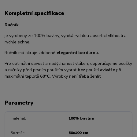
Kompletní specifikace
Ručník
je vyrobený ze 100% bavlny, vyniká rychlou absorbcí vlkhosti a
rychle schne.
Ručník má okraje zdobené
elegantní bordurou.
Pro optimální savost a nadýchanost vláken, doporučujeme osušky
a ručníky před prvním použitím vyprat
bez
použití
aviváže
při
maximální teplotě
60°C
. Výrobky není třeba žehlit.
Parametry
materiál
100% bavlna
Rozměr
50x100 cm