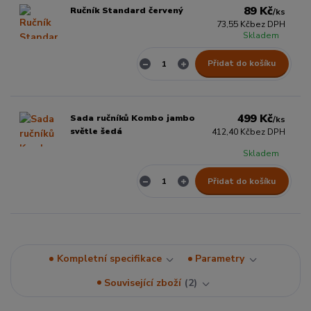
89 Kč
Ručník Standard červený
/
ks
73,55 Kč
bez DPH
Skladem
Přidat do košíku
499 Kč
Sada ručníků Kombo jambo
/
ks
světle šedá
412,40 Kč
bez DPH
Skladem
Přidat do košíku
Kompletní specifikace
Parametry
Související zboží
2