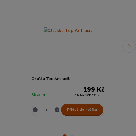
Osuška Top Antracit
ŽÍNKA Top Če
199 Kč
Skladem
Skladem
164,46 Kč
bez DPH
Přidat do košíku