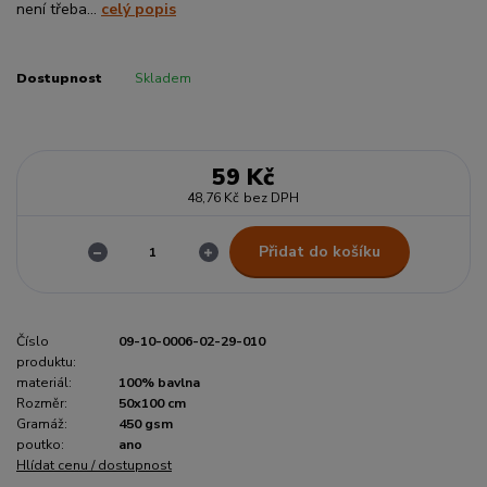
není třeba...
celý popis
Dostupnost
Skladem
59 Kč
48,76 Kč
bez DPH
Přidat do košíku
Číslo
09-10-0006-02-29-010
produktu:
materiál:
100% bavlna
Rozměr:
50x100 cm
Gramáž:
450 gsm
poutko:
ano
Hlídat cenu / dostupnost