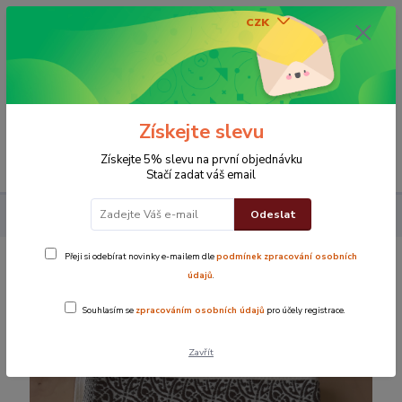
CZK
0
0 Kč
Získejte slevu
Menu
Získejte 5% slevu na první objednávku
Stačí zadat váš email
Odeslat
Koupelna
Ručníky
Ručník Orient krémový
Přeji si odebírat novinky e-mailem dle
podmínek zpracování osobních
Ručník Orient krémový
údajů
.
Souhlasím se
zpracováním osobních údajů
pro účely registrace.
Zavřít