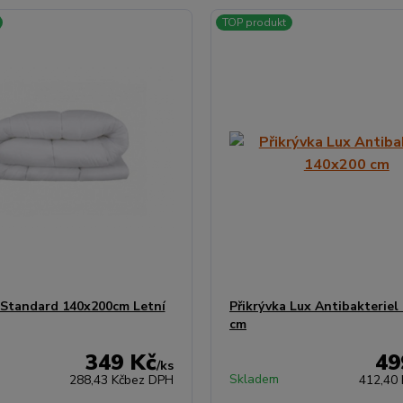
TOP produkt
 Standard 140x200cm Letní
Přikrývka Lux Antibakteriel
cm
349 Kč
49
/
ks
Skladem
288,43 Kč
bez DPH
412,40 