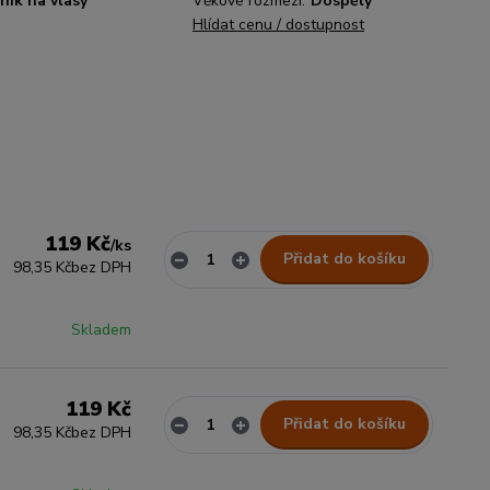
ník na vlasy
Věkové rozmezí:
Dospělý
Hlídat cenu / dostupnost
119 Kč
/
ks
Přidat do košíku
98,35 Kč
bez DPH
Skladem
119 Kč
Přidat do košíku
98,35 Kč
bez DPH