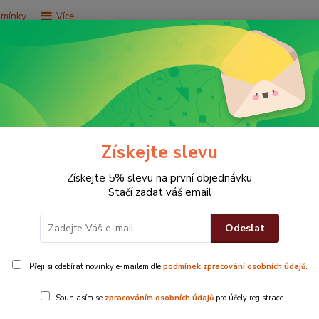
dmínky
Více
Hledat
e za 9,9 Kč
Vše za 29,9 Kč
Vše za 79,9 Kč
Získejte slevu
vá 100% bavlna
Získejte 5% slevu na první objednávku
Stačí zadat váš email
Odeslat
asy- fialová 100% bavlna
Přeji si odebírat novinky e-mailem dle
podmínek zpracování osobních údajů
.
Froté tur
Souhlasím se
zpracováním osobních údajů
pro účely registrace.