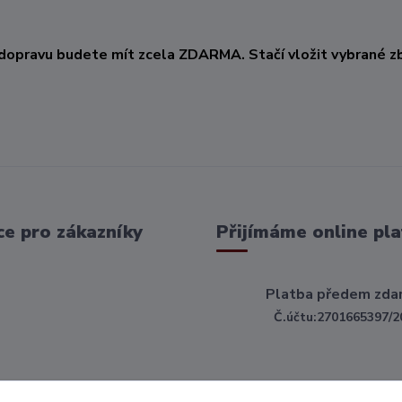
KČ
dopravu budete mít zcela ZDARMA. Stačí vložit vybrané zb
e pro zákazníky
Přijímáme online pla
Platba předem zda
Č.účtu:2701665397/2