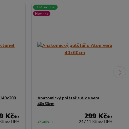
TOP produkt
Novinka
 140x200
Anatomický polštář s Aloe vera
40x60cm
9 Kč
299 Kč
/
ks
/
ks
skladem
Kč
bez DPH
247,11 Kč
bez DPH