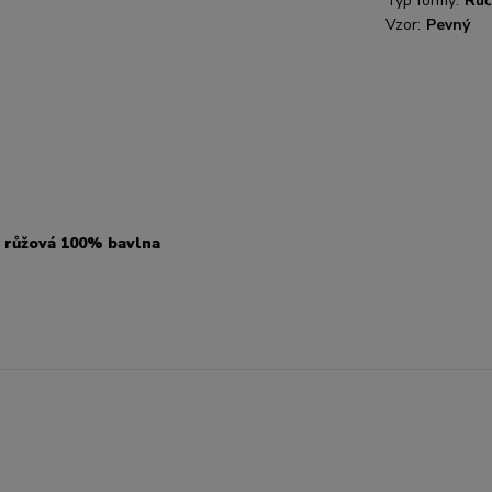
Typ formy:
Ruč
Vzor:
Pevný
- růžová 100% bavlna