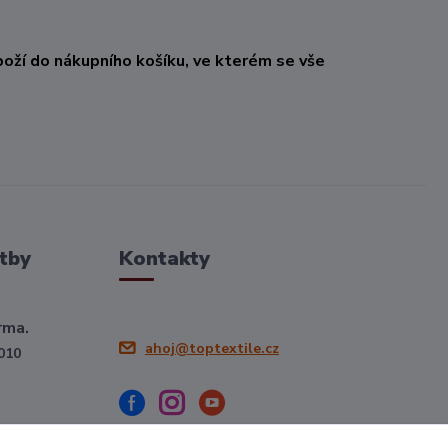
oží do nákupního košíku, ve kterém se vše
tby
Kontakty
rma.
ahoj@toptextile.cz
010