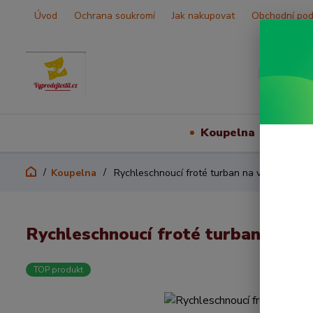
Úvod
Ochrana soukromí
Jak nakupovat
Obchodní po
Koupelna
Vš
Koupelna
Rychleschnoucí froté turban na vlasy- fialo
Rychleschnoucí froté turban na vl
TOP produkt