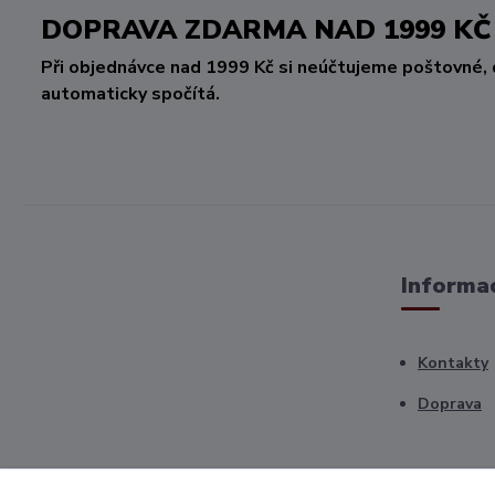
DOPRAVA ZDARMA NAD 1999 
Při objednávce nad 1999 Kč si neúčtujeme poštovné, 
automaticky spočítá.
Informac
Kontakty
Doprava