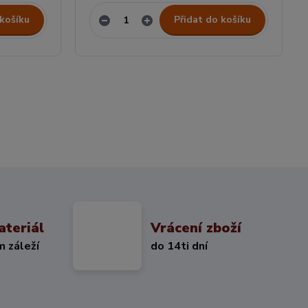
 košíku
Přidat do košíku
ateriál
Vrácení zboží
m záleží
do 14ti dní