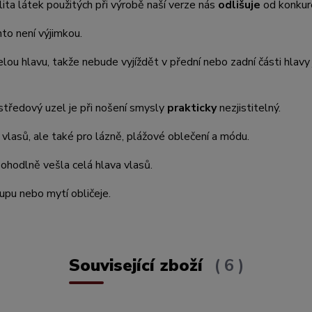
lita látek použitých při výrobě naší verze nás
odlišuje
od konkur
nto není výjimkou.
lou hlavu, takže nebude vyjíždět v přední nebo zadní části hlavy
 středový uzel je při nošení smysly
prakticky
nezjistitelný.
m vlasů, ale také pro lázně, plážové oblečení a módu.
ohodlně vešla celá hlava vlasů.
-upu nebo mytí obličeje.
Související zboží
6