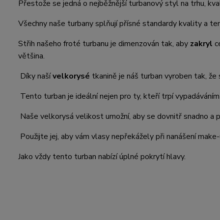
Přestože se jedná o nejběžnější turbanový styl na trhu, kva
Všechny naše turbany splňují přísné standardy kvality a te
Střih našeho froté turbanu je dimenzován tak, aby
zakryl
ce
většina.
Díky naší
velkorysé
tkanině je náš turban vyroben tak, že
Tento turban je ideální nejen pro ty, kteří trpí vypadávání
Naše velkorysá velikost umožní, aby se dovnitř snadno a p
Použijte jej, aby vám vlasy nepřekážely při nanášení make
Jako vždy tento turban nabízí úplné pokrytí hlavy.