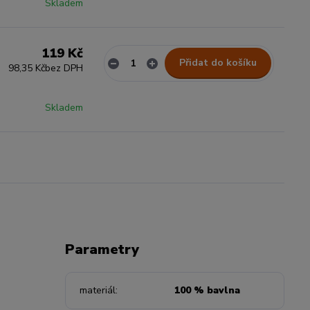
Skladem
119 Kč
Přidat do košíku
98,35 Kč
bez DPH
Skladem
Parametry
materiál
100 % bavlna