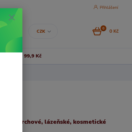
Přihlášení
0
0 Kč
CZK
Vše za 99,9 Kč
ban | Sprchové, lázeňské, kosmetické