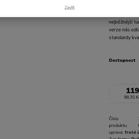
froté turbany
Zavřít
podobná měkk
nejběžnější tu
verze nás odl
standardy kval
Dostupnost
119
98,35 K
Číslo
produktu:
uprava:
froté 