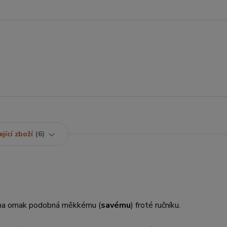
jící zboží
6
e na omak podobná měkkému (
savému
) froté ručníku.