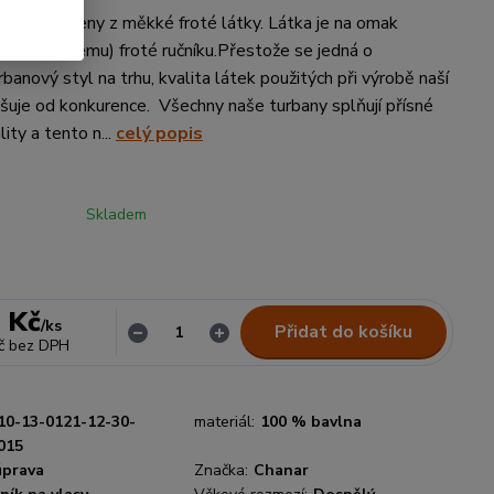
 jsou vyrobeny z měkké froté látky. Látka je na omak
ému (savému) froté ručníku.Přestože se jedná o
rbanový styl na trhu, kvalita látek použitých při výrobě naší
išuje od konkurence. Všechny naše turbany splňují přísné
ity a tento n...
celý popis
Skladem
 Kč
/
ks
Přidat do košíku
č
bez DPH
10-13-0121-12-30-
materiál:
100 % bavlna
015
úprava
Značka:
Chanar