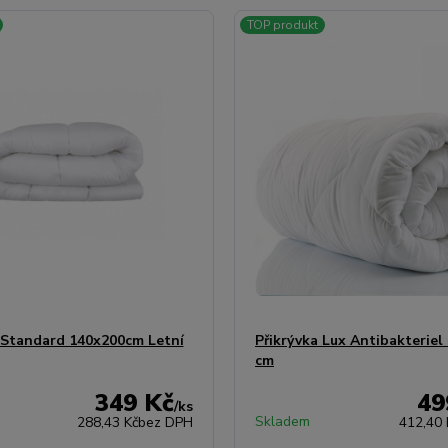
TOP produkt
 Standard 140x200cm Letní
Přikrývka Lux Antibakteriel
cm
349 Kč
49
/
ks
Skladem
288,43 Kč
bez DPH
412,40 