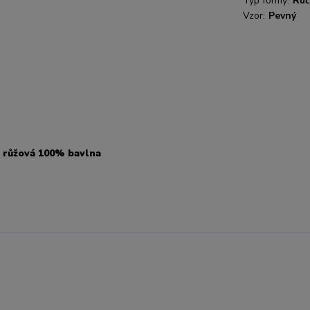
Typ formy:
Ruč
Vzor:
Pevný
- růžová 100% bavlna