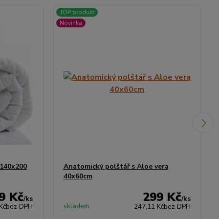
TOP produkt
Novinka
 140x200
Anatomický polštář s Aloe vera
40x60cm
9 Kč
299 Kč
/
ks
/
ks
skladem
Kč
bez DPH
247,11 Kč
bez DPH