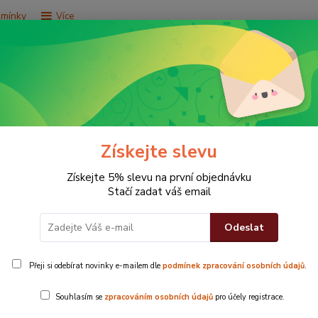
dmínky
Více
Hledat
e za 9,9 Kč
Vše za 29,9 Kč
Vše za 79,9 Kč
Získejte slevu
vá 100% bavlna
Získejte 5% slevu na první objednávku
Stačí zadat váš email
Odeslat
asy- růžová 100% bavlna
Přeji si odebírat novinky e-mailem dle
podmínek zpracování osobních údajů
.
Froté tur
Souhlasím se
zpracováním osobních údajů
pro účely registrace.