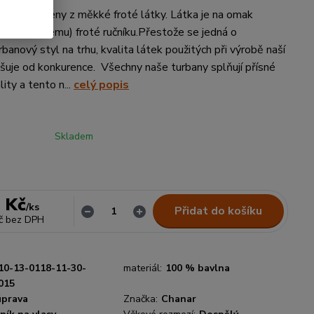
 jsou vyrobeny z měkké froté látky. Látka je na omak
ému (savému) froté ručníku.Přestože se jedná o
rbanový styl na trhu, kvalita látek použitých při výrobě naší
išuje od konkurence. Všechny naše turbany splňují přísné
ity a tento n...
celý popis
Skladem
 Kč
/
ks
Přidat do košíku
č
bez DPH
10-13-0118-11-30-
materiál:
100 % bavlna
015
úprava
Značka:
Chanar