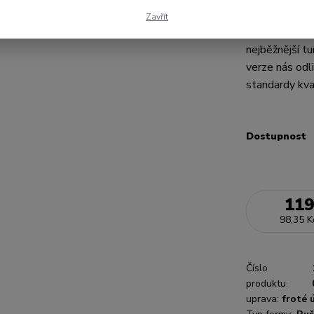
froté turbany
Zavřít
podobná měkk
nejběžnější tu
verze nás odl
standardy kval
Dostupnost
119
98,35 K
Číslo
produktu:
uprava:
froté 