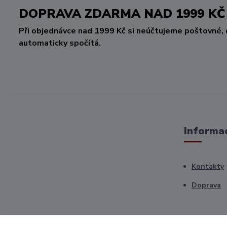
DOPRAVA ZDARMA NAD 1999 
Při objednávce nad 1999 Kč si neúčtujeme poštovné, 
automaticky spočítá.
Informac
Kontakty
Doprava