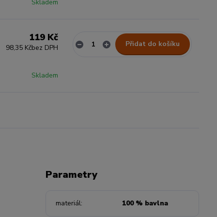
Skladem
119 Kč
Přidat do košíku
98,35 Kč
bez DPH
Skladem
Parametry
materiál
100 % bavlna