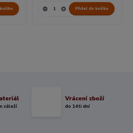
 košíku
Přidat do košíku
ateriál
Vrácení zboží
m záleží
do 14ti dní