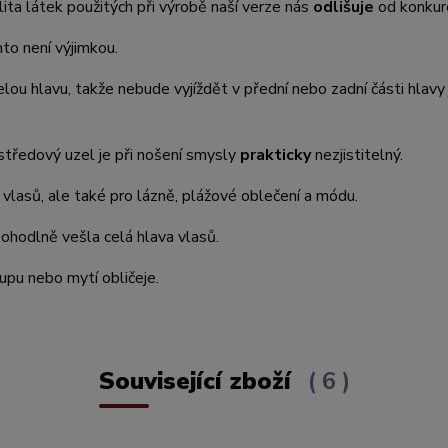
lita látek použitých při výrobě naší verze nás
odlišuje
od konkur
nto není výjimkou.
lou hlavu, takže nebude vyjíždět v přední nebo zadní části hlavy
 středový uzel je při nošení smysly
prakticky
nezjistitelný.
m vlasů, ale také pro lázně, plážové oblečení a módu.
ohodlně vešla celá hlava vlasů.
-upu nebo mytí obličeje.
Související zboží
6