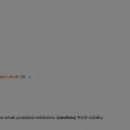
jící zboží
6
e na omak podobná měkkému (
savému
) froté ručníku.