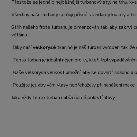
Přestože se jedná o nejběžnější turbanový styl na trhu, kva
Všechny naše turbany splňují přísné standardy kvality a te
Střih našeho froté turbanu je dimenzován tak, aby
zakryl
ce
většina.
Díky naší
velkorysé
tkanině je náš turban vyroben tak, že
Tento turban je ideální nejen pro ty, kteří trpí vypadávání
Naše velkorysá velikost umožní, aby se dovnitř snadno a p
Použijte jej, aby vám vlasy nepřekážely při nanášení make
Jako vždy tento turban nabízí úplné pokrytí hlavy.