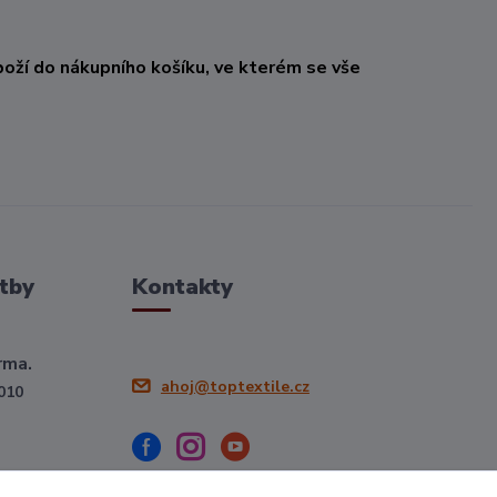
oží do nákupního košíku, ve kterém se vše
tby
Kontakty
rma.
ahoj@toptextile.cz
010