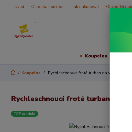
Úvod
Ochrana soukromí
Jak nakupovat
Obchodní po
Koupelna
Vš
Koupelna
Rychleschnoucí froté turban na vlasy- růžo
Rychleschnoucí froté turban na vl
TOP produkt