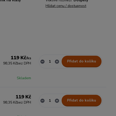
ník na vlasy
Věkové rozmezí:
Dospělý
Hlídat cenu / dostupnost
119 Kč
/
ks
Přidat do košíku
98,35 Kč
bez DPH
Skladem
119 Kč
Přidat do košíku
98,35 Kč
bez DPH