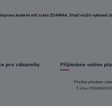
KČ
dopravu budete mít zcela ZDARMA. Stačí vložit vybrané zb
e pro zákazníky
Přijímáme online pla
Platba předem zda
Č.účtu:2701665397/2