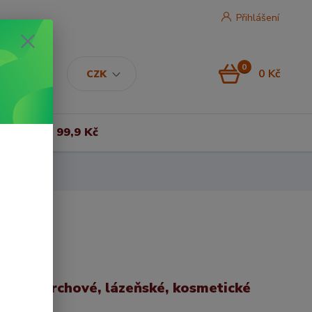
Přihlášení
0
0 Kč
CZK
Vše za 99,9 Kč
ban | Sprchové, lázeňské, kosmetické