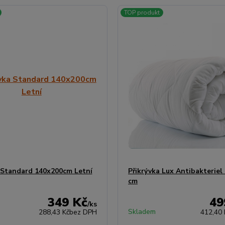
TOP produkt
 Standard 140x200cm Letní
Přikrývka Lux Antibakteriel
cm
349 Kč
49
/
ks
Skladem
288,43 Kč
bez DPH
412,40 