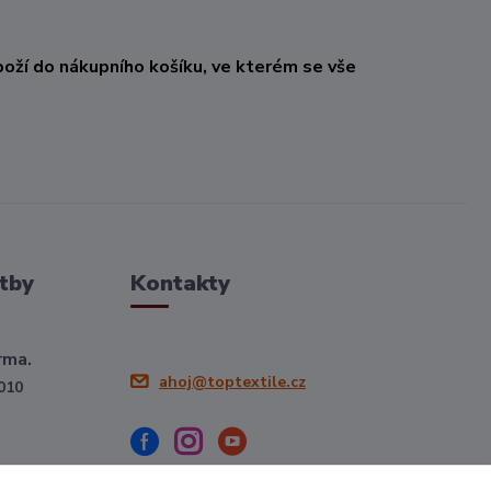
oží do nákupního košíku, ve kterém se vše
tby
Kontakty
rma.
ahoj@toptextile.cz
010