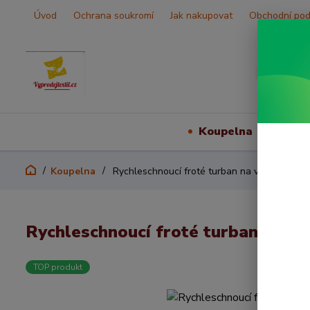
Úvod
Ochrana soukromí
Jak nakupovat
Obchodní po
Koupelna
Vš
Koupelna
Rychleschnoucí froté turban na vlasy- šedá
Rychleschnoucí froté turban na v
TOP produkt