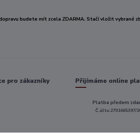
KČ
dopravu budete mít zcela ZDARMA. Stačí vložit vybrané zb
e pro zákazníky
Přijímáme online pla
Platba předem zda
Č.účtu:2701665397/2