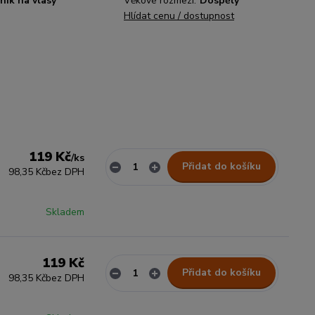
ník na vlasy
Věkové rozmezí:
Dospělý
Hlídat cenu / dostupnost
119 Kč
/
ks
Přidat do košíku
98,35 Kč
bez DPH
Skladem
119 Kč
Přidat do košíku
98,35 Kč
bez DPH