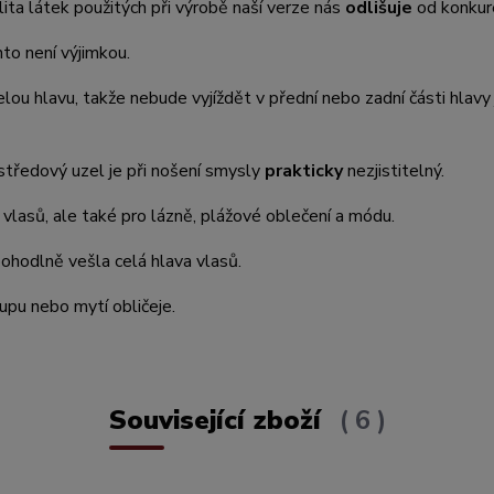
lita látek použitých při výrobě naší verze nás
odlišuje
od konkur
nto není výjimkou.
lou hlavu, takže nebude vyjíždět v přední nebo zadní části hlavy
 středový uzel je při nošení smysly
prakticky
nezjistitelný.
m vlasů, ale také pro lázně, plážové oblečení a módu.
ohodlně vešla celá hlava vlasů.
-upu nebo mytí obličeje.
Související zboží
6