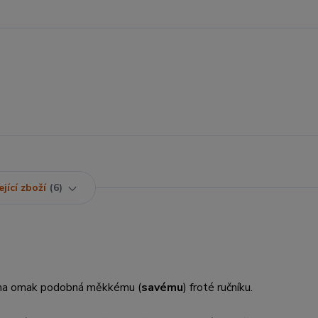
jící zboží
6
e na omak podobná měkkému (
savému
) froté ručníku.