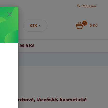
Přihlášení
0
0 Kč
CZK
Vše za 99,9 Kč
ban | Sprchové, lázeňské, kosmetické