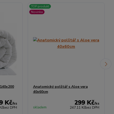
TOP produkt
Novinka
 140x200
Anatomický polštář s Aloe vera
40x60cm
9 Kč
299 Kč
/
ks
/
ks
skladem
Kč
bez DPH
247,11 Kč
bez DPH