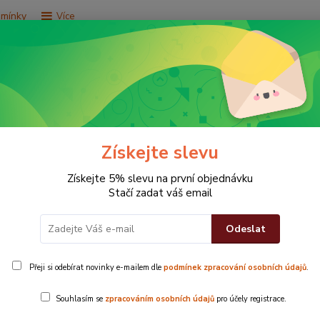
dmínky
Více
Hledat
e za 9,9 Kč
Vše za 29,9 Kč
Vše za 79,9 Kč
Získejte slevu
 100% bavlna
Získejte 5% slevu na první objednávku
Stačí zadat váš email
Odeslat
lasy- šedá 100% bavlna
Přeji si odebírat novinky e-mailem dle
podmínek zpracování osobních údajů
.
Froté tur
Souhlasím se
zpracováním osobních údajů
pro účely registrace.