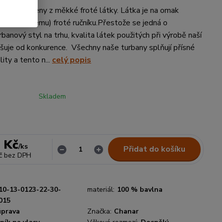
 jsou vyrobeny z měkké froté látky. Látka je na omak
ému (savému) froté ručníku.Přestože se jedná o
rbanový styl na trhu, kvalita látek použitých při výrobě naší
išuje od konkurence. Všechny naše turbany splňují přísné
ity a tento n...
celý popis
Skladem
 Kč
/
ks
Přidat do košíku
č
bez DPH
10-13-0123-22-30-
materiál:
100 % bavlna
015
úprava
Značka:
Chanar