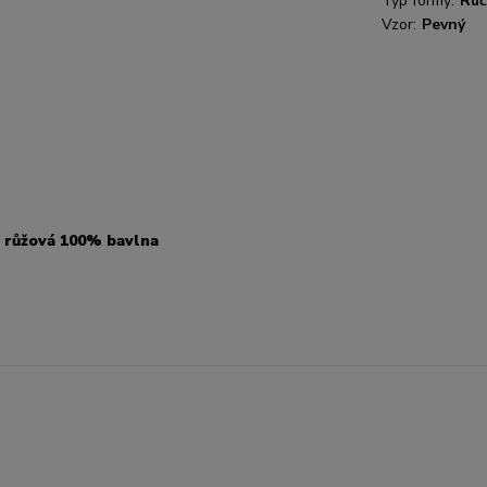
Typ formy:
Ruč
Vzor:
Pevný
- růžová 100% bavlna