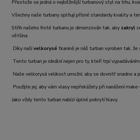
Přestože se jedná o nejběžnější turbanový styl na trhu, kva
Všechny naše turbany splňují přísné standardy kvality a te
Střih našeho froté turbanu je dimenzován tak, aby
zakryl
ce
většina.
Díky naší
velkorysé
tkanině je náš turban vyroben tak, že
Tento turban je ideální nejen pro ty, kteří trpí vypadávání
Naše velkorysá velikost umožní, aby se dovnitř snadno a p
Použijte jej, aby vám vlasy nepřekážely při nanášení make
Jako vždy tento turban nabízí úplné pokrytí hlavy.