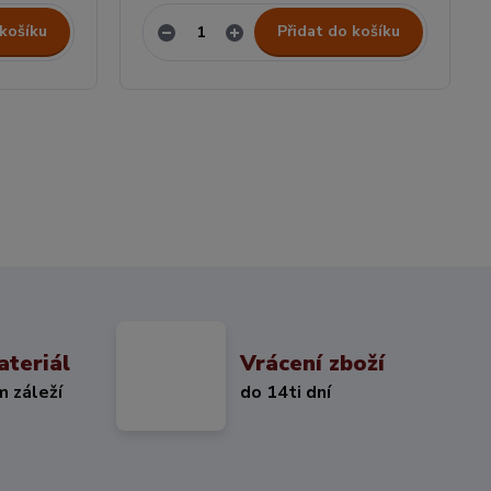
 košíku
Přidat do košíku
ateriál
Vrácení zboží
m záleží
do 14ti dní