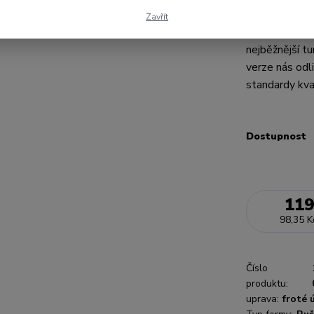
froté turbany
Zavřít
podobná měkk
nejběžnější tu
verze nás odl
standardy kval
Dostupnost
119
98,35 K
Číslo
produktu:
uprava:
froté 