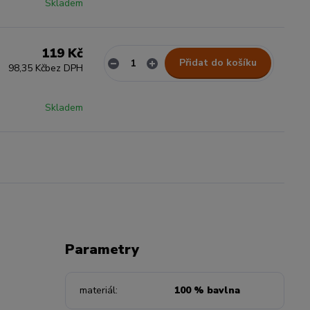
Skladem
119 Kč
Přidat do košíku
98,35 Kč
bez DPH
Skladem
Parametry
materiál
100 % bavlna