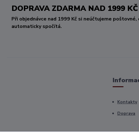
DOPRAVA ZDARMA NAD 1999 
Při objednávce nad 1999 Kč si neúčtujeme poštovné, 
automaticky spočítá.
Informac
Kontakty
Doprava