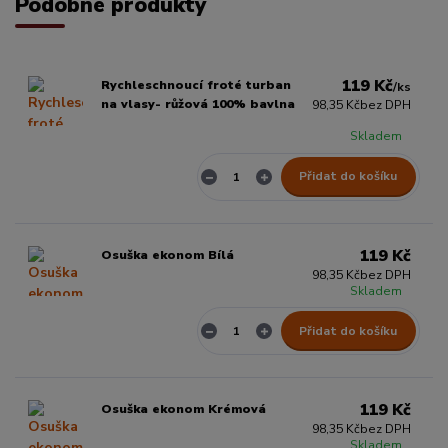
Podobné produkty
119 Kč
Rychleschnoucí froté turban
/
ks
na vlasy- růžová 100% bavlna
98,35 Kč
bez DPH
Skladem
Přidat do košíku
119 Kč
Osuška ekonom Bílá
98,35 Kč
bez DPH
Skladem
Přidat do košíku
119 Kč
Osuška ekonom Krémová
98,35 Kč
bez DPH
Skladem