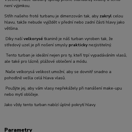
není výjimkou.
Střih našeho froté turbanu je dimenzován tak, aby
zakryl
celou
hlavu, takže nebude vyjíždět v přední nebo zadní části hlavy jako
většina.
Díky naší
velkorysé
tkanině je náš turban vyroben tak, že
středový uzel je při nošení smysly
prakticky
nezjistitelný.
Tento turban je ideální nejen pro ty, kteří trpí vypadáváním vlasů,
ale také pro lázně, plážové oblečení a módu.
Naše velkorysá velikost umožní, aby se dovnitř snadno a
pohodlně vešla celá hlava vlasů.
Použijte jej, aby vám vlasy nepřekážely při nanášení make-upu
nebo mytí obličeje.
Jako vždy tento turban nabízí úplné pokrytí hlavy.
Parametry