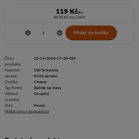
119 Kč
/
ks
98,35 Kč
bez DPH
Přidat do košíku
Číslo
10-13-0124-17-30-015
produktu:
materiál:
100 % bavlna
uprava:
froté úprava
Značka:
Chanar
Typ formy:
Ručník na vlasy
Věkové
Dospělý
rozmezí:
Vzor:
Pevný
Hlídat cenu / dostupnost