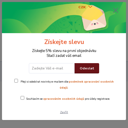
CZK
0
0 Kč
Získejte slevu
Menu
Získejte 5% slevu na první objednávku
Stačí zadat váš email
Odeslat
Koupelna
Rychleschnoucí froté turban na vlasy- tmavě modrá
100% bavlna
Přeji si odebírat novinky e-mailem dle
podmínek zpracování osobních
údajů
.
Rychleschnoucí froté turban na vlasy-
Souhlasím se
zpracováním osobních údajů
pro účely registrace.
tmavě modrá 100% bavlna
Zavřít
TOP produkt