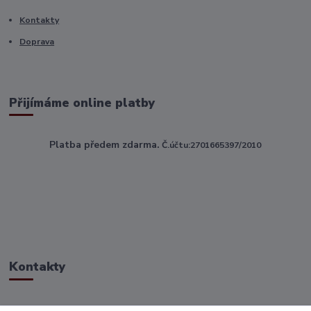
Kontakty
Doprava
Přijímáme online platby
Platba předem zdarma.
Č.účtu:2701665397/2010
Kontakty