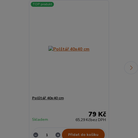
TOP produkt
TOP produkt
Polštář 40x40 cm
Přikrývka Sta
79 Kč
Skladem
Skladem
65,29 Kč
bez DPH
Přidat do košíku