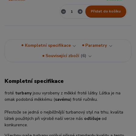
Přidat do košíku
Kompletní specifikace
Parametry
Související zboží
6
Kompletní specifikace
froté
turbany
jsou vyrobeny z měkké froté látky. Látka je na
omak podobná měkkému (
savému
) froté ručníku.
Přestože se jedná o nejběžnější turbanový styl na trhu, kvalita
látek použitých při výrobě naší verze nás
odlišuje
od
konkurence.
Všechny naše turbany splňují přísné standardy kvality a tento