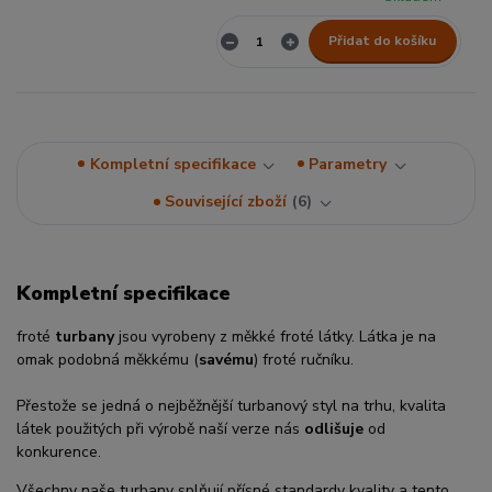
Přidat do košíku
Kompletní specifikace
Parametry
Související zboží
6
Kompletní specifikace
froté
turbany
jsou vyrobeny z měkké froté látky. Látka je na
omak podobná měkkému (
savému
) froté ručníku.
Přestože se jedná o nejběžnější turbanový styl na trhu, kvalita
látek použitých při výrobě naší verze nás
odlišuje
od
konkurence.
Všechny naše turbany splňují přísné standardy kvality a tento