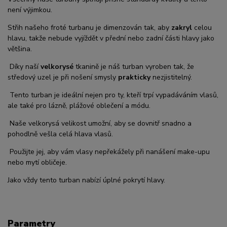
není výjimkou.
Střih našeho froté turbanu je dimenzován tak, aby
zakryl
celou
hlavu, takže nebude vyjíždět v přední nebo zadní části hlavy jako
většina.
Díky naší
velkorysé
tkanině je náš turban vyroben tak, že
středový uzel je při nošení smysly
prakticky
nezjistitelný.
Tento turban je ideální nejen pro ty, kteří trpí vypadáváním vlasů,
ale také pro lázně, plážové oblečení a módu.
Naše velkorysá velikost umožní, aby se dovnitř snadno a
pohodlně vešla celá hlava vlasů.
Použijte jej, aby vám vlasy nepřekážely při nanášení make-upu
nebo mytí obličeje.
Jako vždy tento turban nabízí úplné pokrytí hlavy.
Parametry