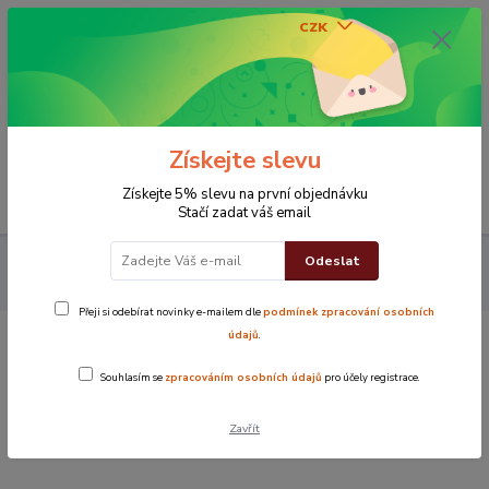
CZK
0
0 Kč
Získejte slevu
Menu
Získejte 5% slevu na první objednávku
Stačí zadat váš email
Odeslat
Koupelna
Rychleschnoucí froté turban na vlasy- zelená 100%
bavlna
Přeji si odebírat novinky e-mailem dle
podmínek zpracování osobních
údajů
.
Rychleschnoucí froté turban na vlasy-
Souhlasím se
zpracováním osobních údajů
pro účely registrace.
zelená 100% bavlna
Zavřít
TOP produkt