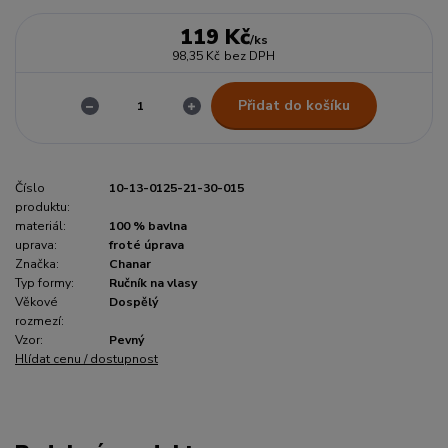
119 Kč
/
ks
98,35 Kč
bez DPH
Přidat do košíku
Číslo
10-13-0125-21-30-015
produktu:
materiál:
100 % bavlna
uprava:
froté úprava
Značka:
Chanar
Typ formy:
Ručník na vlasy
Věkové
Dospělý
rozmezí:
Vzor:
Pevný
Hlídat cenu / dostupnost