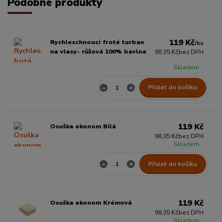
Podobné produkty
119 Kč
Rychleschnoucí froté turban
/
ks
na vlasy- růžová 100% bavlna
98,35 Kč
bez DPH
Skladem
Přidat do košíku
119 Kč
Osuška ekonom Bílá
98,35 Kč
bez DPH
Skladem
Přidat do košíku
119 Kč
Osuška ekonom Krémová
98,35 Kč
bez DPH
Skladem