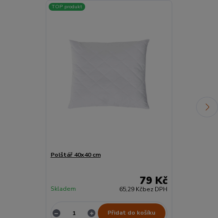
TOP produkt
TOP produkt
Polštář 40x40 cm
Přikrývka Sta
79 Kč
Skladem
Skladem
65,29 Kč
bez DPH
Přidat do košíku