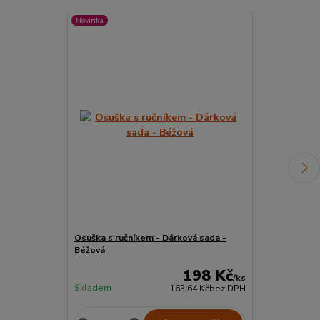
Novinka
Novinka
Osuška s ručníkem - Dárková sada -
Ručník ekono
Béžová
198 Kč
/
ks
Skladem
Skladem
163,64 Kč
bez DPH