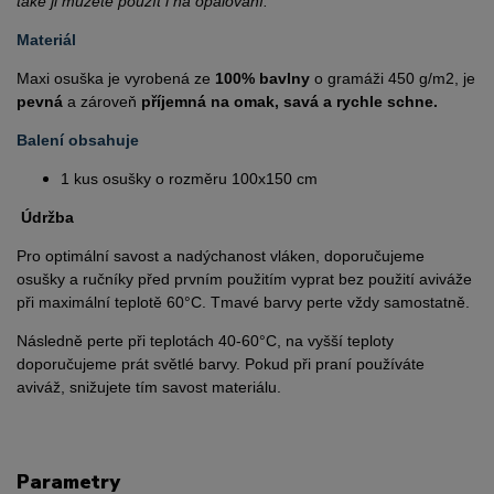
také ji můžete použít i na opalování.
Materiál
Maxi osuška je vyrobená ze
100% bavlny
o gramáži 450 g/m2, je
pevná
a zároveň
příjemná na omak, savá a rychle schne.
Balení obsahuje
1 kus osušky o rozměru 100x150 cm
Údržba
Pro optimální savost a nadýchanost vláken, doporučujeme
osušky a ručníky před prvním použitím vyprat bez použití aviváže
při maximální teplotě 60°C. Tmavé barvy perte vždy samostatně.
Následně perte při teplotách 40-60°C, na vyšší teploty
doporučujeme prát světlé barvy. Pokud při praní používáte
aviváž, snižujete tím savost materiálu.
Parametry