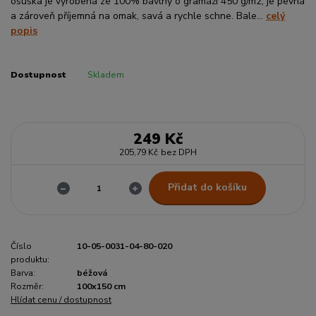
osuška je vyrobená ze 100% bavlny o gramáži 450 g/m2, je pevná
a zároveň příjemná na omak, savá a rychle schne. Bale...
celý
popis
Dostupnost
Skladem
249 Kč
205,79 Kč
bez DPH
Přidat do košíku
Číslo
10-05-0031-04-80-020
produktu:
Barva:
béžová
Rozměr:
100x150 cm
Hlídat cenu / dostupnost