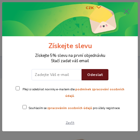
CZK
0
0 Kč
Získejte slevu
Menu
Získejte 5% slevu na první objednávku
Stačí zadat váš email
Koupelna
Osušky
Osuška Maxi
Osuška Maxi 100x150 cm
béžová
Odeslat
Přeji si odebírat novinky e-mailem dle
podmínek zpracování osobních
Osuška Maxi 100x150 cm béžová
údajů
.
TOP produkt
Souhlasím se
zpracováním osobních údajů
pro účely registrace.
Zavřít